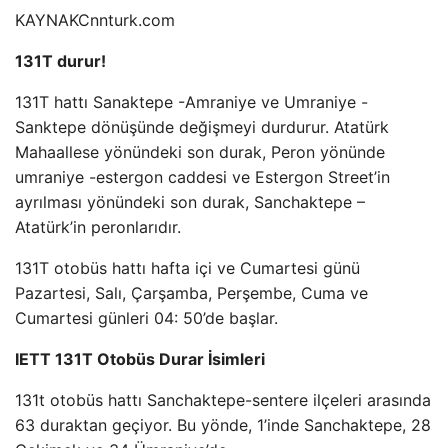
KAYNAK
Cnnturk.com
131T durur!
131T hattı Sanaktepe -Amraniye ve Umraniye -
Sanktepe dönüşünde değişmeyi durdurur. Atatürk
Mahaallese yönündeki son durak, Peron yönünde
umraniye -estergon caddesi ve Estergon Street’in
ayrılması yönündeki son durak, Sanchaktepe –
Atatürk’in peronlarıdır.
131T otobüs hattı hafta içi ve Cumartesi günü
Pazartesi, Salı, Çarşamba, Perşembe, Cuma ve
Cumartesi günleri 04: 50’de başlar.
IETT 131T Otobüs Durar İsimleri
131t otobüs hattı Sanchaktepe-sentere ilçeleri arasında
63 duraktan geçiyor. Bu yönde, 1’inde Sanchaktepe, 28