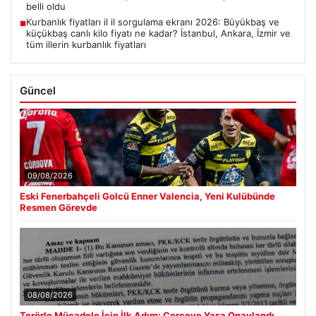
belli oldu
Kurbanlık fiyatları il il sorgulama ekranı 2026: Büyükbaş ve
■
küçükbaş canlı kilo fiyatı ne kadar? İstanbul, Ankara, İzmir ve
tüm illerin kurbanlık fiyatları
Güncel
09/08/2026
Eski Fenerbahçeli Golcü Enner Valencia, Yeni Kulübünde
Resmen Görevde
08/08/2026
Terörle Mücadele İçin İlk Adım: Çerçeve Yasa Onaylandı