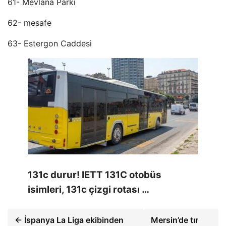
61- Mevlana Parkı
62- mesafe
63- Estergon Caddesi
131c durur! IETT 131C otobüs
isimleri, 131c çizgi rotası …
← İspanya La Liga ekibinden
Mersin’de tır