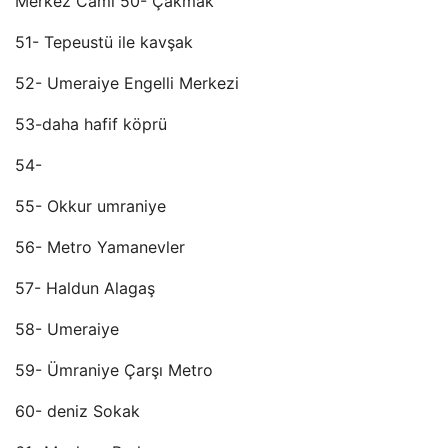
Merkez Cami 50- Çakmak
51- Tepeustü ile kavşak
52- Umeraiye Engelli Merkezi
53-daha hafif köprü
54-
55- Okkur umraniye
56- Metro Yamanevler
57- Haldun Alagaş
58- Umeraiye
59- Ümraniye Çarşı Metro
60- deniz Sokak