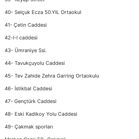
40- Selçuk Ecza 50.YIL Ortaokul
41- Çetin Caddesi
42-l-l caddesi
43- Ümraniye Ssi.
44- Tavukçuyolu Caddesi
45- Tev Zahide Zehra Garring Ortaokulu
46- İstikbal Caddesi
47- Gençtürk Caddesi
48- Eski Kadikoy Yolu Caddesi
49- Çakmak sporları