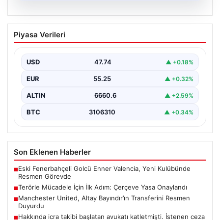
06.08.2026
Hakkında icra takibi başlatan avukatı
Piyasa Verileri
katletmişti. İstenen ceza belli oldu
{“title”: “Hakkında İcra Takibi Sonrası İşlenen Cinayetle
İlgili Detaylar Gün Saydı”, “content”: “ Bursa’nın…
USD
47.74
▲ +0.18%
EUR
55.25
▲ +0.32%
ALTIN
6660.6
▲ +2.59%
BTC
3106310
▲ +0.34%
Son Eklenen Haberler
Eski Fenerbahçeli Golcü Enner Valencia, Yeni Kulübünde
■
Resmen Görevde
Terörle Mücadele İçin İlk Adım: Çerçeve Yasa Onaylandı
■
Manchester United, Altay Bayındır’ın Transferini Resmen
■
Duyurdu
Hakkında icra takibi başlatan avukatı katletmişti. İstenen ceza
■