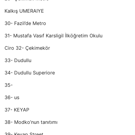
Kalkış UMERAIYE
30- Fazil’de Metro
31- Mustafa Vasıf Karsligil İlköğretim Okulu
Ciro 32- Çekimekör
33- Dudullu
34- Dudullu Superiore
35-
36- us
37- KEYAP
38- Modko’nun tanıtımı
39- Keyap Street