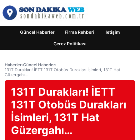
Güncel Haberler
Firma Rehberi
İletişim
Çerez Politikası
Haberler
›
Güncel Haberler
›
131T Durakları! İETT 131T Otobüs Durakları İsimleri, 131T Hat
Güzergahı…
131T Durakları! İETT
131T Otobüs Durakları
İsimleri, 131T Hat
Güzergahı…