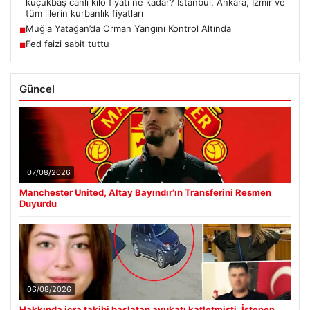
küçükbaş canlı kilo fiyatı ne kadar? İstanbul, Ankara, İzmir ve
tüm illerin kurbanlık fiyatları
Muğla Yatağan’da Orman Yangını Kontrol Altında
■
Fed faizi sabit tuttu
■
Güncel
07/08/2026
Manchester United, Altay Bayındır’ın Transferini Resmen
Duyurdu
06/08/2026
Hakkında icra takibi başlatan avukatı katletmişti. İstenen