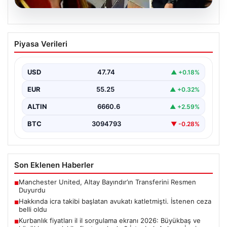
06.08.2026
Hakkında icra takibi başlatan avukatı
Piyasa Verileri
katletmişti. İstenen ceza belli oldu
{“title”: “Hakkında İcra Takibi Sonrası İşlenen Cinayetle
İlgili Detaylar Gün Saydı”, “content”: “ Bursa’nın…
USD
47.74
▲ +0.18%
EUR
55.25
▲ +0.32%
ALTIN
6660.6
▲ +2.59%
BTC
3094793
▼ -0.28%
Son Eklenen Haberler
Manchester United, Altay Bayındır’ın Transferini Resmen
■
Duyurdu
Hakkında icra takibi başlatan avukatı katletmişti. İstenen ceza
■
belli oldu
Kurbanlık fiyatları il il sorgulama ekranı 2026: Büyükbaş ve
■