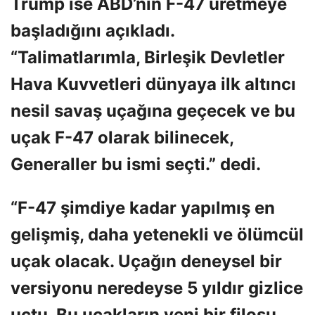
Trump ise ABD’nin F-47 üretmeye
başladığını açıkladı.
“Talimatlarımla, Birleşik Devletler
Hava Kuvvetleri dünyaya ilk altıncı
nesil savaş uçağına geçecek ve bu
uçak F-47 olarak bilinecek,
Generaller bu ismi seçti.” dedi.
“F-47 şimdiye kadar yapılmış en
gelişmiş, daha yetenekli ve ölümcül
uçak olacak. Uçağın deneysel bir
versiyonu neredeyse 5 yıldır gizlice
uçtu. Bu uçakların yeni bir filosu