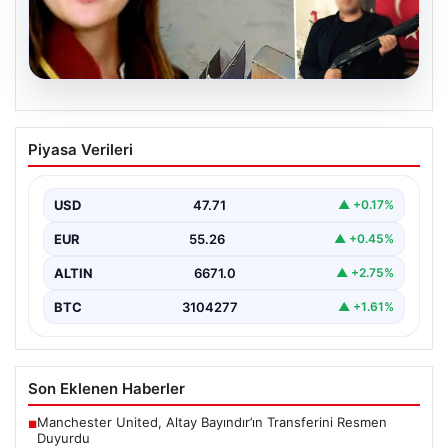
06.08.2026
Hakkında icra takibi başlatan avukatı
Piyasa Verileri
katletmişti. İstenen ceza belli oldu
{“title”: “Hakkında İcra Takibi Sonrası İşlenen Cinayetle
İlgili Detaylar Gün Saydı”, “content”: “ Bursa’nın…
USD
47.71
▲ +0.17%
EUR
55.26
▲ +0.45%
ALTIN
6671.0
▲ +2.75%
BTC
3104277
▲ +1.61%
Son Eklenen Haberler
Manchester United, Altay Bayındır’ın Transferini Resmen
■
Duyurdu