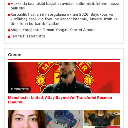
Hakkında icra takibi başlatan avukatı katletmişti. İstenen ceza
■
belli oldu
Kurbanlık fiyatları il il sorgulama ekranı 2026: Büyükbaş ve
■
küçükbaş canlı kilo fiyatı ne kadar? İstanbul, Ankara, İzmir ve
tüm illerin kurbanlık fiyatları
Muğla Yatağan’da Orman Yangını Kontrol Altında
■
Fed faizi sabit tuttu
■
Güncel
07/08/2026
Manchester United, Altay Bayındır’ın Transferini Resmen
Duyurdu