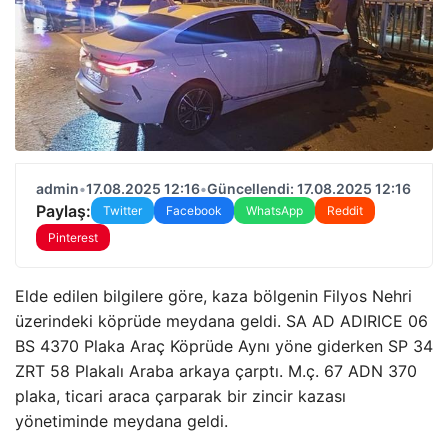
admin
•
17.08.2025 12:16
•
Güncellendi: 17.08.2025 12:16
Paylaş:
Twitter
Facebook
WhatsApp
Reddit
Pinterest
Elde edilen bilgilere göre, kaza bölgenin Filyos Nehri
üzerindeki köprüde meydana geldi. SA AD ADIRICE 06
BS 4370 Plaka Araç Köprüde Aynı yöne giderken SP 34
ZRT 58 Plakalı Araba arkaya çarptı. M.ç. 67 ADN 370
plaka, ticari araca çarparak bir zincir kazası
yönetiminde meydana geldi.