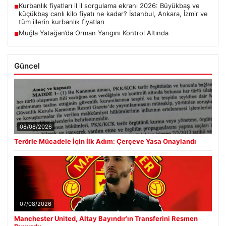
Kurbanlık fiyatları il il sorgulama ekranı 2026: Büyükbaş ve
■
küçükbaş canlı kilo fiyatı ne kadar? İstanbul, Ankara, İzmir ve
tüm illerin kurbanlık fiyatları
Muğla Yatağan’da Orman Yangını Kontrol Altında
■
Güncel
08/08/2026
Terörle Mücadele İçin İlk Adım: Çerçeve Yasa Onaylandı
07/08/2026
Manchester United, Altay Bayındır’ın Transferini Resmen