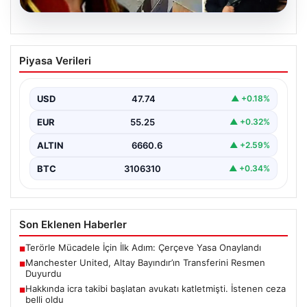
06.08.2026
Hakkında icra takibi başlatan avukatı
Piyasa Verileri
katletmişti. İstenen ceza belli oldu
{“title”: “Hakkında İcra Takibi Sonrası İşlenen Cinayetle
İlgili Detaylar Gün Saydı”, “content”: “ Bursa’nın…
USD
47.74
▲ +0.18%
EUR
55.25
▲ +0.32%
ALTIN
6660.6
▲ +2.59%
BTC
3106310
▲ +0.34%
Son Eklenen Haberler
Terörle Mücadele İçin İlk Adım: Çerçeve Yasa Onaylandı
■
Manchester United, Altay Bayındır’ın Transferini Resmen
■
Duyurdu
Hakkında icra takibi başlatan avukatı katletmişti. İstenen ceza
■
belli oldu