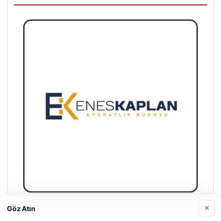
×
Göz Atın
Enes Kaplan Avukatlık Bürosu