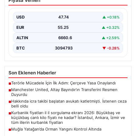
Piyasa Verileri
Transferini Resmen Duyurdu
Manchester United, milli kalecimiz Altay Bayındır ile ilgili
beklenen haberi duyurdu ve transferde sona…
USD
47.74
▲ +0.18%
EUR
55.25
▲ +0.32%
ALTIN
6660.6
▲ +2.59%
BTC
3094793
▼ -0.28%
Son Eklenen Haberler
Terörle Mücadele İçin İlk Adım: Çerçeve Yasa Onaylandı
■
Manchester United, Altay Bayındır’ın Transferini Resmen
■
Duyurdu
Hakkında icra takibi başlatan avukatı katletmişti. İstenen ceza
■
belli oldu
Kurbanlık fiyatları il il sorgulama ekranı 2026: Büyükbaş ve
■
küçükbaş canlı kilo fiyatı ne kadar? İstanbul, Ankara, İzmir ve
tüm illerin kurbanlık fiyatları
Muğla Yatağan’da Orman Yangını Kontrol Altında
■