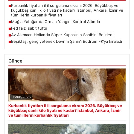
Kurbanlık fiyatları il il sorgulama ekranı 2026: Büyükbaş ve
■
küçükbaş canlı kilo fiyatı ne kadar? İstanbul, Ankara, İzmir ve
tüm illerin kurbanlık fiyatları
Muğla Yatağan’da Orman Yangını Kontrol Altında
■
Fed faizi sabit tuttu
■
Az Alkmaar, Hollanda Süper Kupası’nın Sahibini Belirledi
■
Beşiktaş, genç yetenek Devrim Şahin’i Bodrum FK’ya kiraladı
■
Güncel
05/08/2026
Kurbanlık fiyatları il il sorgulama ekranı 2026: Büyükbaş ve
küçükbaş canlı kilo fiyatı ne kadar? İstanbul, Ankara, İzmir
ve tüm illerin kurbanlık fiyatları