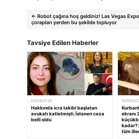
← Robot çağına hoş geldiniz! Las Vegas Expo’
çorapları yerden bu şekilde topluyor
Tavsiye Edilen Haberler
06/08/2026
05/08/20
Hakkında icra takibi başlatan
Kurbanlı
avukatı katletmişti. İstenen ceza
ekranı 
belli oldu
küçükbaş
kadar? 
tüm ille