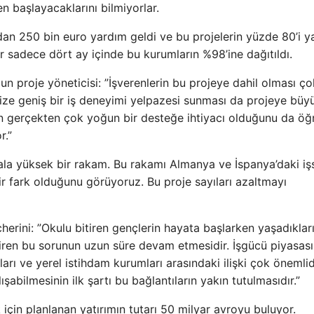
n başlayacaklarını bilmiyorlar.
dan 250 bin euro yardım geldi ve bu projelerin yüzde 80’i y
ar sadece dört ay içinde bu kurumların %98’ine dağıtıldı.
n proje yöneticisi: ”İşverenlerin bu projeye dahil olması ço
 Bize geniş bir iş deneyimi yelpazesi sunması da projeye büy
rin gerçekten çok yoğun bir desteğe ihtiyacı olduğunu da öğ
r.”
hala yüksek bir rakam. Bu rakamı Almanya ve İspanya’daki işs
ir fark olduğunu görüyoruz. Bu proje sayıları azaltmayı
rini: ”Okulu bitiren gençlerin hayata başlarken yaşadıklar
diren bu sorunun uzun süre devam etmesidir. İşgücü piyasası
ları ve yerel istihdam kurumları arasındaki ilişki çok önemlid
lışabilmesinin ilk şartı bu bağlantıların yakın tutulmasıdır.”
için planlanan yatırımın tutarı 50 milyar avroyu buluyor.