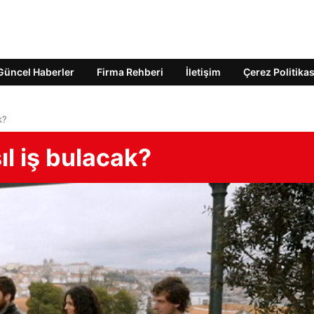
Güncel Haberler
Firma Rehberi
İletişim
Çerez Politikas
k?
ıl iş bulacak?