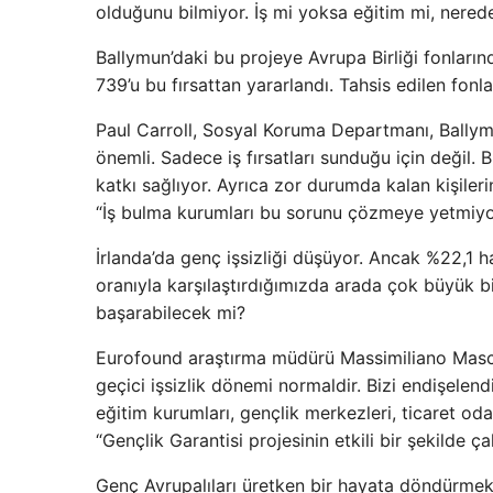
olduğunu bilmiyor. İş mi yoksa eğitim mi, nerede
Ballymun’daki bu projeye Avrupa Birliği fonların
739’u bu fırsattan yararlandı. Tahsis edilen fonl
Paul Carroll, Sosyal Koruma Departmanı, Ballymu
önemli. Sadece iş fırsatları sunduğu için değil.
katkı sağlıyor. Ayrıca zor durumda kalan kişile
“İş bulma kurumları bu sorunu çözmeye yetmiyo
İrlanda’da genç işsizliği düşüyor. Ancak %22,1 
oranıyla karşılaştırdığımızda arada çok büyük b
başarabilecek mi?
Eurofound araştırma müdürü Massimiliano Masche
geçici işsizlik dönemi normaldir. Bizi endişelen
eğitim kurumları, gençlik merkezleri, ticaret oda
“Gençlik Garantisi projesinin etkili bir şekilde ça
Genç Avrupalıları üretken bir hayata döndürmek 