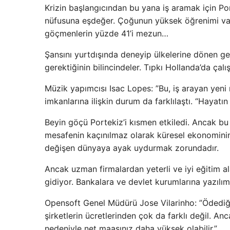
Krizin başlangıcından bu yana iş aramak için Port
nüfusuna eşdeğer. Çoğunun yüksek öğrenimi var.
göçmenlerin yüzde 41’i mezun…
Şansını yurtdışında deneyip ülkelerine dönen gen
gerektiğinin bilincindeler. Tıpkı Hollanda’da çal
Müzik yapımcısı Isac Lopes: ”Bu, iş arayan yeni n
imkanlarına ilişkin durum da farklılaştı. “Hayat
Beyin göçü Portekiz’i kısmen etkiledi. Ancak bu g
mesafenin kaçınılmaz olarak küresel ekonominin
değişen dünyaya ayak uydurmak zorundadır.
Ancak uzman firmalardan yeterli ve iyi eğitim a
gidiyor. Bankalara ve devlet kurumlarına yazılım
Opensoft Genel Müdürü Jose Vilarinho: ”Ödediği
şirketlerin ücretlerinden çok da farklı değil. Anc
nedeniyle net maaşınız daha yüksek olabilir.”