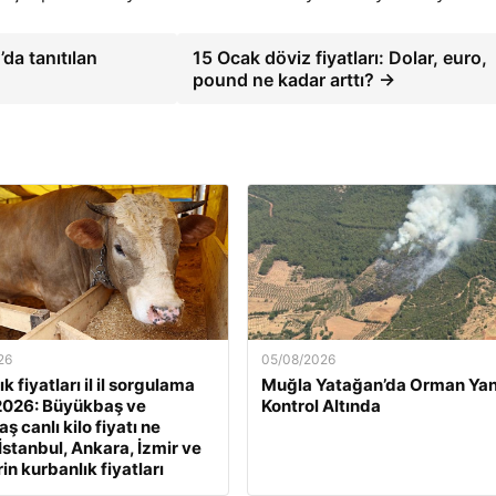
da tanıtılan
15 Ocak döviz fiyatları: Dolar, euro,
pound ne kadar arttı? →
26
05/08/2026
k fiyatları il il sorgulama
Muğla Yatağan’da Orman Yan
2026: Büyükbaş ve
Kontrol Altında
 canlı kilo fiyatı ne
İstanbul, Ankara, İzmir ve
rin kurbanlık fiyatları