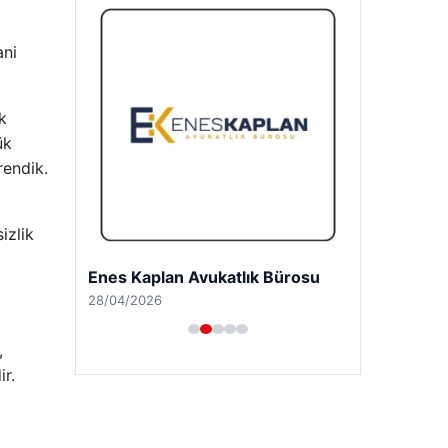
ani
k
ük
rendik.
izlik
Trend Yapı Akustik
18/04/2026
ı
,
ir.