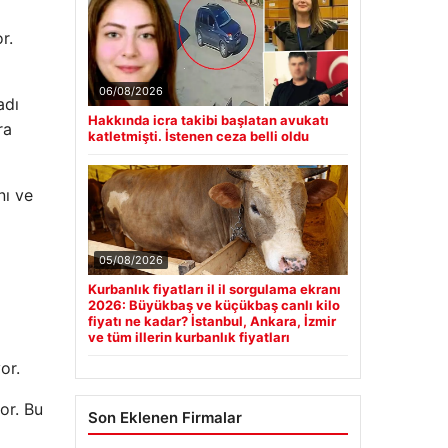
r.
06/08/2026
adı
Hakkında icra takibi başlatan avukatı
ra
katletmişti. İstenen ceza belli oldu
nı ve
05/08/2026
Kurbanlık fiyatları il il sorgulama ekranı
2026: Büyükbaş ve küçükbaş canlı kilo
fiyatı ne kadar? İstanbul, Ankara, İzmir
ve tüm illerin kurbanlık fiyatları
or.
or. Bu
Son Eklenen Firmalar