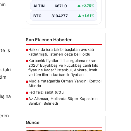
nin
ALTIN
6671.0
▲ +2.75%
BTC
3104277
▲ +1.61%
Son Eklenen Haberler
Hakkında icra takibi başlatan avukatı
te iş
■
katletmişti. İstenen ceza belli oldu
Kurbanlık fiyatları il il sorgulama ekranı
■
2026: Büyükbaş ve küçükbaş canlı kilo
ındaki
fiyatı ne kadar? İstanbul, Ankara, İzmir
ve tüm illerin kurbanlık fiyatları
tim
Muğla Yatağan’da Orman Yangını Kontrol
■
Altında
Fed faizi sabit tuttu
■
ışına
Az Alkmaar, Hollanda Süper Kupası’nın
■
Sahibini Belirledi
eren
Güncel