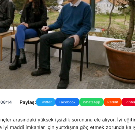
Paylaş:
 08:14
Twitter
Facebook
WhatsApp
Reddit
Pinte
er arasındaki yüksek işsizlik sorununu ele alıyor. İyi eğiti
ha iyi maddi imkanlar için yurtdışına göç etmek zorunda kalıy