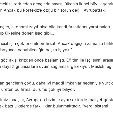
ekiz’i terk eden gençlerin sayısı, ülkenin ikinci büyük şehri
 Ancak bu Portekiz’e özgü bir sorun değil. Avrupa’daki
çler, ekonomi zayıf olsa bile kendi fırsatlarını yaratmaları
ışıp ülkesine dönen Isac gibi…
esil için çok önemli bir fırsat. Ancak değişen zamanla birlik
ın boyunca yapabileceğin başka iş yok.”
öç akışı krizden önce başlamıştı. Eğitim ile işçi sınıfı aras
 dayattığı unsurlara uyum sağlaması gerekiyor. Mesleki eği
lan gençlerin çoğu, daha iyi maddi imkanlar nedeniyle yurt d
 üreten bu firma, durumu çok iyi biliyor.
miz maaşlar, Avrupa’da bizimle aynı sektörde faaliyet göst
ak bazı ülkelerde farklılıklar bulunmaktadır. “Vergi sistemi