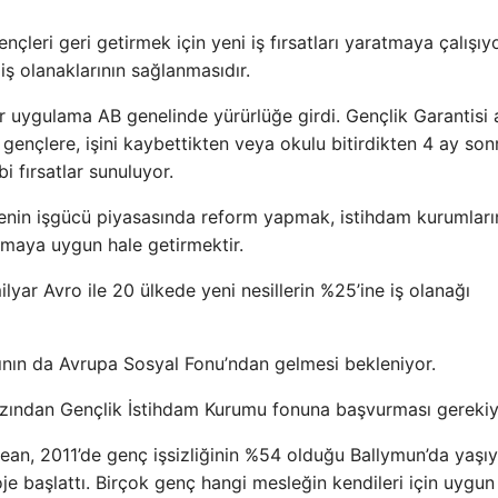
leri geri getirmek için yeni iş fırsatları yaratmaya çalışıyo
iş olanaklarının sağlanmasıdır.
bir uygulama AB genelinde yürürlüğe girdi. Gençlik Garantisi 
ençlere, işini kaybettikten veya okulu bitirdikten 4 ay son
i fırsatlar sunuluyor.
kenin işgücü piyasasında reform yapmak, istihdam kurumları
amaya uygun hale getirmektir.
ilyar Avro ile 20 ülkede yeni nesillerin %25’ine iş olanağı
sının da Avrupa Sosyal Fonu’ndan gelmesi bekleniyor.
 azından Gençlik İstihdam Kurumu fonuna başvurması gerekiy
Sean, 2011’de genç işsizliğinin %54 olduğu Ballymun’da yaşıy
je başlattı. Birçok genç hangi mesleğin kendileri için uygun