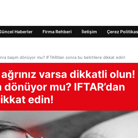
Güncel Haberler
Firma Rehberi
İletişim
Çerez Politikas
onra başım dönüyor mu? IFTAR’dan sonra bu belirtilere dikkat edin!
ağrınız varsa dikkatli olun!
m dönüyor mu? IFTAR’dan
dikkat edin!