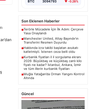
BTC
3094793
▼ -0.28%
Son Eklenen Haberler
rı
Terörle Mücadele İçin İlk Adım: Çerçeve
■
Yasa Onaylandı
Manchester United, Altay Bayındır’ın
tar’dan
■
Transferini Resmen Duyurdu
Hakkında icra takibi başlatan avukatı
■
katletmişti. İstenen ceza belli oldu
Kurbanlık fiyatları il il sorgulama ekranı
■
2026: Büyükbaş ve küçükbaş canlı kilo
fiyatı ne kadar? İstanbul, Ankara, İzmir
ve tüm illerin kurbanlık fiyatları
aş
Muğla Yatağan’da Orman Yangını Kontrol
■
Altında
Güncel