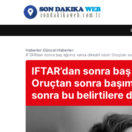
Haberler
›
Güncel Haberler
›
IFTAR’dan sonra baş ağrınız varsa dikkatli olun! Oruçtan s
IFTAR’dan sonra baş 
Oruçtan sonra başı
sonra bu belirtilere 