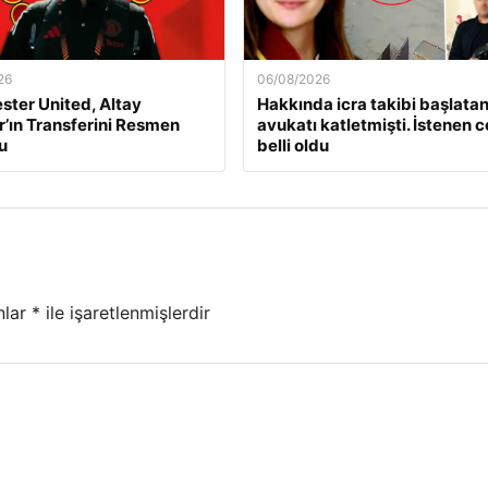
26
06/08/2026
ter United, Altay
Hakkında icra takibi başlata
r’ın Transferini Resmen
avukatı katletmişti. İstenen 
u
belli oldu
nlar
*
ile işaretlenmişlerdir