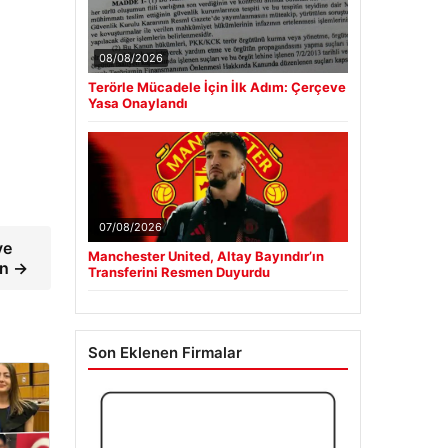
08/08/2026
Terörle Mücadele İçin İlk Adım: Çerçeve
Yasa Onaylandı
07/08/2026
ye
Manchester United, Altay Bayındır’ın
ın →
Transferini Resmen Duyurdu
Son Eklenen Firmalar