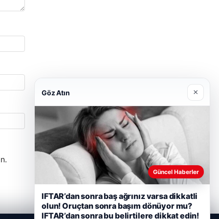
×
Göz Atın
n.
Güncel Haberler
IFTAR’dan sonra baş ağrınız varsa dikkatli
olun! Oruçtan sonra başım dönüyor mu?
IFTAR’dan sonra bu belirtilere dikkat edin!