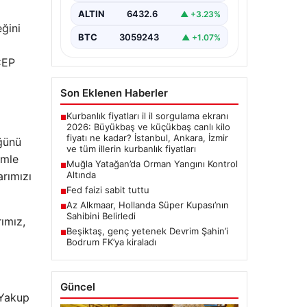
ALTIN
6432.6
▲ +3.23%
eğini
BTC
3059243
▲ +1.07%
CEP
Son Eklenen Haberler
Kurbanlık fiyatları il il sorgulama ekranı
■
2026: Büyükbaş ve küçükbaş canlı kilo
fiyatı ne kadar? İstanbul, Ankara, İzmir
üğünü
ve tüm illerin kurbanlık fiyatları
imle
Muğla Yatağan’da Orman Yangını Kontrol
■
arımızı
Altında
Fed faizi sabit tuttu
■
Az Alkmaar, Hollanda Süper Kupası’nın
■
Sahibini Belirledi
ımız,
Beşiktaş, genç yetenek Devrim Şahin’i
■
Bodrum FK’ya kiraladı
Güncel
 Yakup