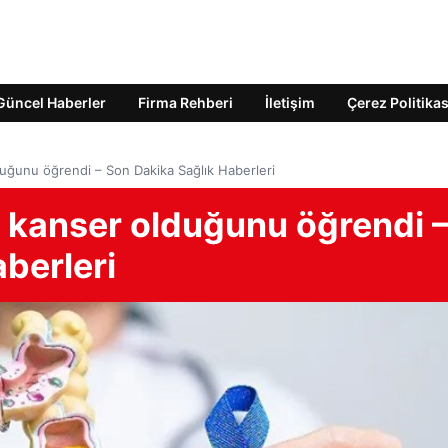
Güncel Haberler
Firma Rehberi
İletişim
Çerez Politikas
lduğunu öğrendi – Son Dakika Sağlık Haberleri
i, kanser olduğunu öğrendi 
berleri