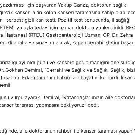
de yazdırması için başvuran Yakup Canzz, doktorun sağlık
ğırsak kanseri olan kolon kanseri taramasına sahip olabilec
-serbest gizli kan testi. Pozitif test sonucunda, il sağlığı
KETEM) yoluyla tedavi için uzman doktora yönlendirildi. RE
ma Hastanesi (RTEU) Gastroenteroloji Uzmanı OP. Dr. Zehra
i analiz ve sınavları alarak, kapalı cerrahi işletim başarı
rkındalığı ayı olduğunu ve kansere geç olmadığını öne sürd
Dr. Gokhan Demiral, “Cerrahi ve Sağlık ve Sağlık, Sağlık, biz
satları. Erken tanı tüm halkımızın hayatını kurtardı. İnsanl
nemli.
ğunu vurgulayarak Demiral, “Vatandaşlarımızın aile doktorlar
 kanser taraması yapmasını bekliyoruz” dedi.
ttiğinde, aile doktorunun rehberi ile kanser taraması yapan