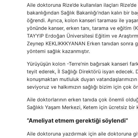
Aile doktoruna Rize’de kullanılan ilaçları Rize’
bakanlığından Sağlık Bakanlığı’ndan kalın bir ba
öğrendi. Ayrıca, kolon kanseri taraması ile yaşam 
yönünde kanser, erken tanı, tarama ve eğitim (
TAYYIP Erdoğan Üniversitesi Eğitim ve Araştır
Zeynep KEKLIKKKYANAN Erken tanıdan sonra gerekl
yöntemi sağlık kazanmıştır.
Yürüyüşün kolon -Terre’nin bağırsak kanseri fa
teyit ederek, İl Sağlığı Direktörü isyan edecek. 
konuşmaktan mutluluk duyan vatandaşlarımızın fır
seviyoruz ve halkımızın sağlığı bizim için çok ö
Aile doktorlarının erken tanıda çok önemli oldu
Sağlıklı Yaşam Merkezi, Ketem için ücretsiz bir
“Ameliyat etmem gerektiği söylendi”
Aile doktoruna yazdırmak için aile doktoruna gi