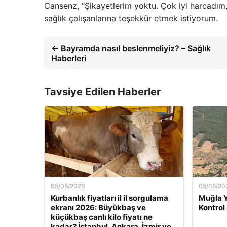
Cansenz, “Şikayetlerim yoktu. Çok iyi harcadım
sağlık çalışanlarına teşekkür etmek istiyorum.
← Bayramda nasıl beslenmeliyiz? – Sağlık
Haberleri
Tavsiye Edilen Haberler
05/08/2026
05/08/20
Kurbanlık fiyatları il il sorgulama
Muğla 
ekranı 2026: Büyükbaş ve
Kontrol
küçükbaş canlı kilo fiyatı ne
kadar? İstanbul, Ankara, İzmir ve