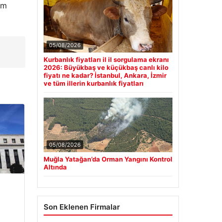
üm
05/08/2026
Kurbanlık fiyatları il il sorgulama ekranı
2026: Büyükbaş ve küçükbaş canlı kilo
fiyatı ne kadar? İstanbul, Ankara, İzmir
ve tüm illerin kurbanlık fiyatları
05/08/2026
Muğla Yatağan’da Orman Yangını Kontrol
Altında
Son Eklenen Firmalar