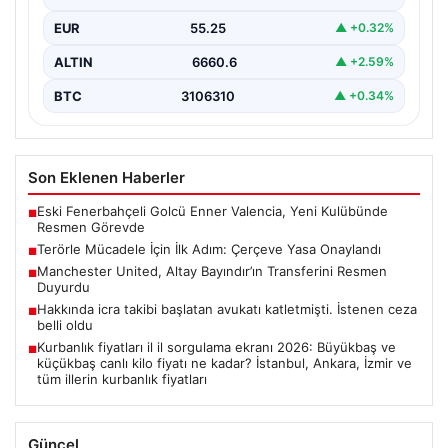
EUR
55.25
▲ +0.32%
ALTIN
6660.6
▲ +2.59%
BTC
3106310
▲ +0.34%
Son Eklenen Haberler
Eski Fenerbahçeli Golcü Enner Valencia, Yeni Kulübünde
■
Resmen Görevde
Terörle Mücadele İçin İlk Adım: Çerçeve Yasa Onaylandı
■
Manchester United, Altay Bayındır’ın Transferini Resmen
■
Duyurdu
Hakkında icra takibi başlatan avukatı katletmişti. İstenen ceza
■
belli oldu
Kurbanlık fiyatları il il sorgulama ekranı 2026: Büyükbaş ve
■
küçükbaş canlı kilo fiyatı ne kadar? İstanbul, Ankara, İzmir ve
tüm illerin kurbanlık fiyatları
Güncel