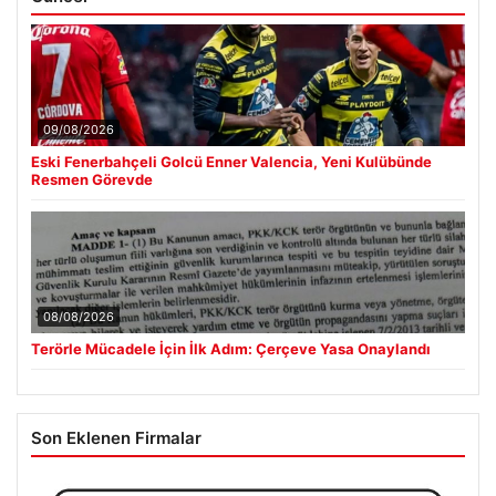
09/08/2026
Eski Fenerbahçeli Golcü Enner Valencia, Yeni Kulübünde
Resmen Görevde
08/08/2026
Terörle Mücadele İçin İlk Adım: Çerçeve Yasa Onaylandı
Son Eklenen Firmalar