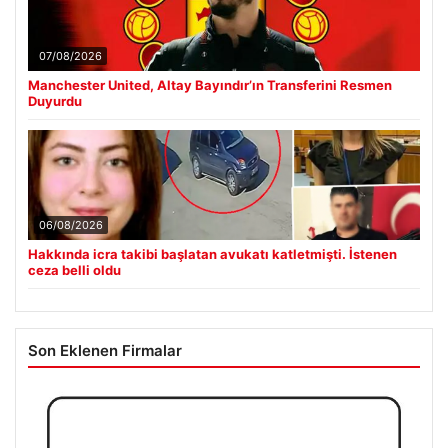
07/08/2026
Manchester United, Altay Bayındır’ın Transferini Resmen
Duyurdu
06/08/2026
Hakkında icra takibi başlatan avukatı katletmişti. İstenen
ceza belli oldu
Son Eklenen Firmalar