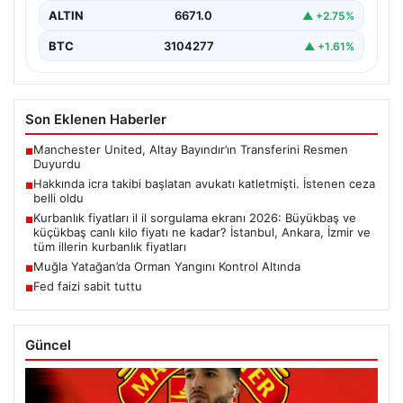
ALTIN
6671.0
▲ +2.75%
BTC
3104277
▲ +1.61%
Son Eklenen Haberler
Manchester United, Altay Bayındır’ın Transferini Resmen
■
Duyurdu
Hakkında icra takibi başlatan avukatı katletmişti. İstenen ceza
■
belli oldu
Kurbanlık fiyatları il il sorgulama ekranı 2026: Büyükbaş ve
■
küçükbaş canlı kilo fiyatı ne kadar? İstanbul, Ankara, İzmir ve
tüm illerin kurbanlık fiyatları
Muğla Yatağan’da Orman Yangını Kontrol Altında
■
Fed faizi sabit tuttu
■
Güncel