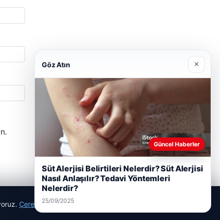
×
Göz Atın
n.
Güncel Haberler
Süt Alerjisi Belirtileri Nelerdir? Süt Alerjisi
Nasıl Anlaşılır? Tedavi Yöntemleri
Nelerdir?
25/09/2025
ıyoruz.
Çerez Politikamız
Reddet
Kabul Et