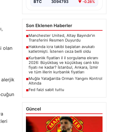
{“title”: “2026 Yılı Kurbanlık
BTC
3094793
▼ -0.28%
Fiyatları ve İl İl Detaylar”,
“content”: “ 2026 yılı yaklaşırken,
…
,
Son Eklenen Haberler
ı,
Manchester United, Altay Bayındır’ın
■
Transferini Resmen Duyurdu
Hakkında icra takibi başlatan avukatı
i olan
■
katletmişti. İstenen ceza belli oldu
Kurbanlık fiyatları il il sorgulama ekranı
■
2026: Büyükbaş ve küçükbaş canlı kilo
fiyatı ne kadar? İstanbul, Ankara, İzmir
ve tüm illerin kurbanlık fiyatları
Muğla Yatağan’da Orman Yangını Kontrol
alerjik
■
Altında
Fed faizi sabit tuttu
■
çocuğun
Güncel
ya
leri