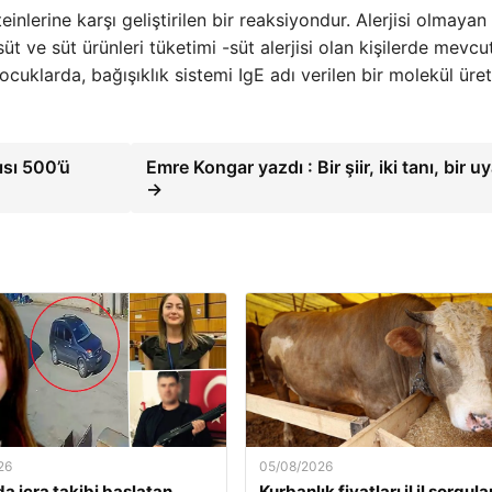
teinlerine karşı geliştirilen bir reaksiyondur. Alerjisi olmayan
üt ve süt ürünleri tüketimi -süt alerjisi olan kişilerde mevcu
ocuklarda, bağışıklık sistemi IgE adı verilen bir molekül üret
ısı 500’ü
Emre Kongar yazdı : Bir şiir, iki tanı, bir uy
→
26
05/08/2026
a icra takibi başlatan
Kurbanlık fiyatları il il sorgul