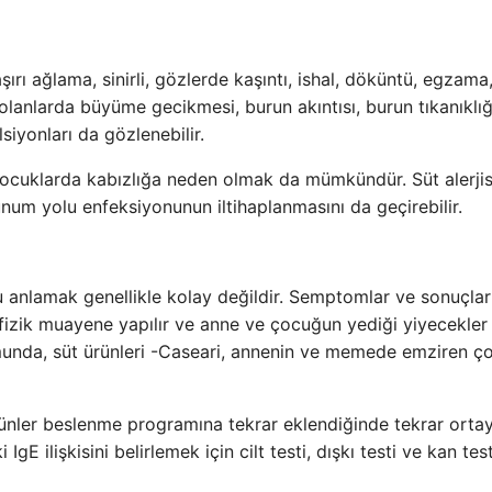
, aşırı ağlama, sinirli, gözlerde kaşıntı, ishal, döküntü, egzama
i olanlarda büyüme gecikmesi, burun akıntısı, burun tıkanıklığ
iyonları da gözlenebilir.
ı çocuklarda kabızlığa neden olmak da mümkündür. Süt alerjis
unum yolu enfeksiyonunun iltihaplanmasını da geçirebilir.
nu anlamak genellikle kolay değildir. Semptomlar ve sonuçlar 
 fizik muayene yapılır ve anne ve çocuğun yediği yiyecekler
rumunda, süt ürünleri -Caseari, annenin ve memede emziren 
ürünler beslenme programına tekrar eklendiğinde tekrar orta
i IgE ilişkisini belirlemek için cilt testi, dışkı testi ve kan test