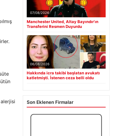
07/08/2026
pılmış
Manchester United, Altay Bayındır’ın
Transferini Resmen Duyurdu
rler.
06/08/2026
Hakkında icra takibi başlatan avukatı
süte
katletmişti. İstenen ceza belli oldu
sütün
lerjisi
Son Eklenen Firmalar