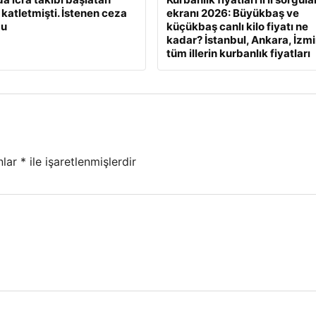
 katletmişti. İstenen ceza
ekranı 2026: Büyükbaş ve
du
küçükbaş canlı kilo fiyatı ne
kadar? İstanbul, Ankara, İzmi
tüm illerin kurbanlık fiyatları
nlar
*
ile işaretlenmişlerdir