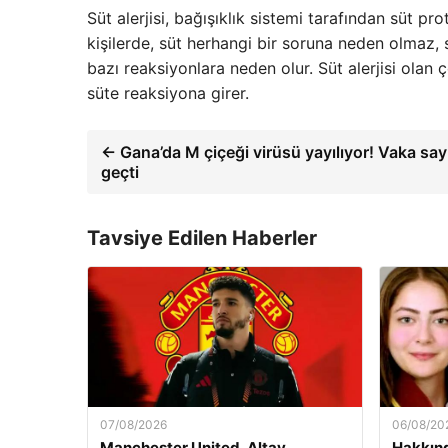
Süt alerjisi, bağışıklık sistemi tarafından süt pro
kişilerde, süt herhangi bir soruna neden olmaz, s
bazı reaksiyonlara neden olur. Süt alerjisi olan ç
süte reaksiyona girer.
← Gana’da M çiçeği virüsü yayılıyor! Vaka say
geçti
Tavsiye Edilen Haberler
07/08/2026
06/08/20
Manchester United, Altay
Hakkınd