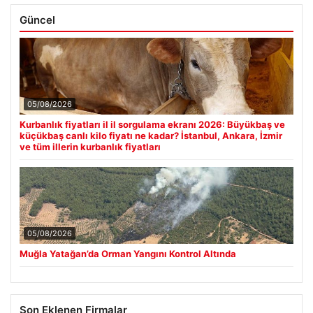
Güncel
05/08/2026
Kurbanlık fiyatları il il sorgulama ekranı 2026: Büyükbaş ve
küçükbaş canlı kilo fiyatı ne kadar? İstanbul, Ankara, İzmir
ve tüm illerin kurbanlık fiyatları
05/08/2026
Muğla Yatağan’da Orman Yangını Kontrol Altında
Son Eklenen Firmalar