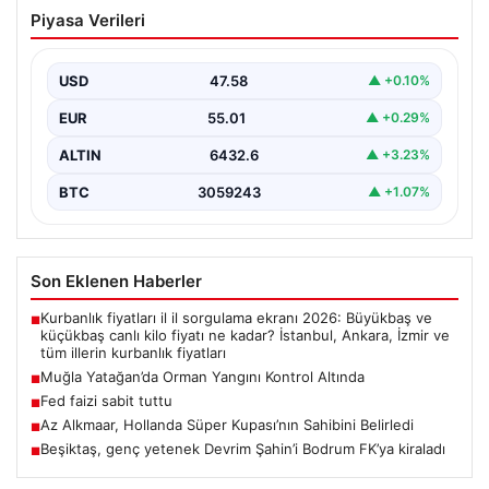
Merkez Bankası Nisan Ayı Faiz Kararını
Piyasa Verileri
Ne Zaman Açıklayacak? Ekonomistlerin
Beklentileri Belli Oldu
USD
47.58
▲ +0.10%
Türkiye Cumhuriyet Merkez Bankası (TCMB), Nisan ayı
faiz kararını açıklamak üzere planlanan toplantısını
EUR
55.01
▲ +0.29%
düzenleyecek.…
ALTIN
6432.6
▲ +3.23%
BTC
3059243
▲ +1.07%
Son Eklenen Haberler
Kurbanlık fiyatları il il sorgulama ekranı 2026: Büyükbaş ve
■
küçükbaş canlı kilo fiyatı ne kadar? İstanbul, Ankara, İzmir ve
tüm illerin kurbanlık fiyatları
Muğla Yatağan’da Orman Yangını Kontrol Altında
■
Fed faizi sabit tuttu
■
Az Alkmaar, Hollanda Süper Kupası’nın Sahibini Belirledi
■
Beşiktaş, genç yetenek Devrim Şahin’i Bodrum FK’ya kiraladı
■