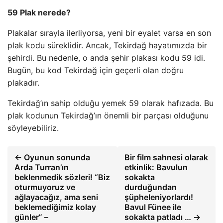
59 Plak nerede?
Plakalar sırayla ilerliyorsa, yeni bir eyalet varsa en son
plak kodu süreklidir. Ancak, Tekirdağ hayatımızda bir
şehirdi. Bu nedenle, o anda şehir plakası kodu 59 idi.
Bugün, bu kod Tekirdağ için geçerli olan doğru
plakadır.
Tekirdağ’ın sahip olduğu yemek 59 olarak hafızada. Bu
plak kodunun Tekirdağ’ın önemli bir parçası olduğunu
söyleyebiliriz.
← Oyunun sonunda
Bir film sahnesi olarak
Arda Turran’ın
etkinlik: Bavulun
beklenmedik sözleri! “Biz
sokakta
oturmuyoruz ve
durduğundan
ağlayacağız, ama seni
şüpheleniyorlardı!
beklemediğimiz kolay
Bavul Fünee ile
günler” –
sokakta patladı … →