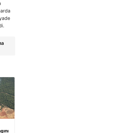
n
larda
iyade
i.
ma
gını