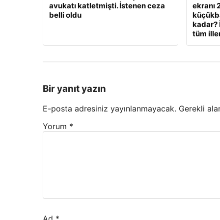
avukatı katletmişti. İstenen ceza
ekranı 
belli oldu
küçükbaş
kadar? 
tüm ille
Bir yanıt yazın
E-posta adresiniz yayınlanmayacak.
Gerekli ala
Yorum
*
Ad
*