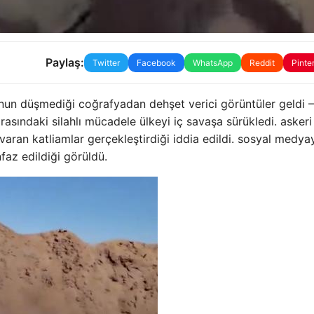
Paylaş:
Twitter
Facebook
WhatsApp
Reddit
Pinte
nun düşmediği coğrafyadan dehşet verici görüntüler geldi 
arasındaki silahlı mücadele ülkeyi iç savaşa sürükledi. askeri
 varan katliamlar gerçekleştirdiği iddia edildi. sosyal medya
nfaz edildiği görüldü.