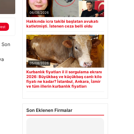
06/08/2026
Hakkında icra takibi başlatan avukatı
katletmişti. İstenen ceza belli oldu
rest
– Son
ya
05/08/2026
Kurbanlık fiyatları il il sorgulama ekranı
2026: Büyükbaş ve küçükbaş canlı kilo
fiyatı ne kadar? İstanbul, Ankara, İzmir
ve tüm illerin kurbanlık fiyatları
Son Eklenen Firmalar