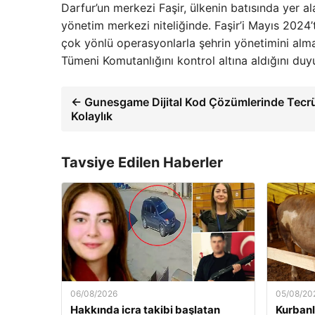
Darfur’un merkezi Faşir, ülkenin batısında yer a
yönetim merkezi niteliğinde. Faşir’i Mayıs 2024
çok yönlü operasyonlarla şehrin yönetimini alma
Tümeni Komutanlığını kontrol altına aldığını duyu
← Gunesgame Dijital Kod Çözümlerinde Tecr
Kolaylık
Tavsiye Edilen Haberler
06/08/2026
05/08/20
Hakkında icra takibi başlatan
Kurbanlı