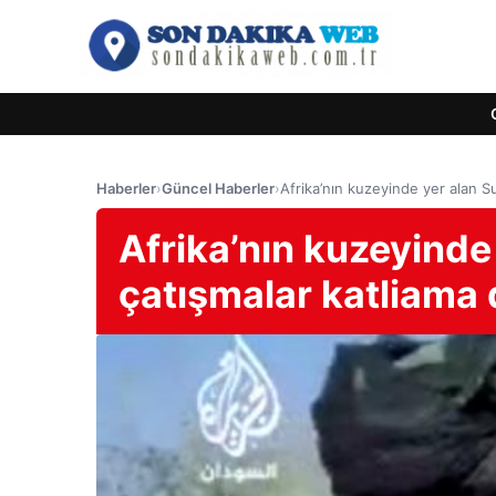
Haberler
›
Güncel Haberler
›
Afrika’nın kuzeyinde yer alan S
Afrika’nın kuzeyinde
çatışmalar katliama