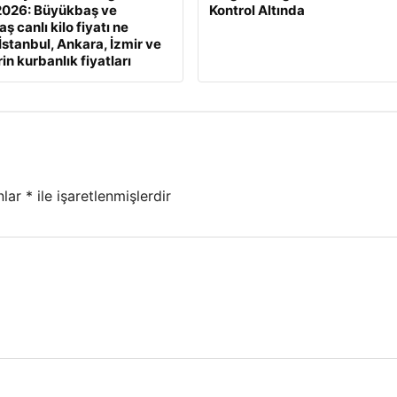
2026: Büyükbaş ve
Kontrol Altında
 canlı kilo fiyatı ne
İstanbul, Ankara, İzmir ve
rin kurbanlık fiyatları
nlar
*
ile işaretlenmişlerdir