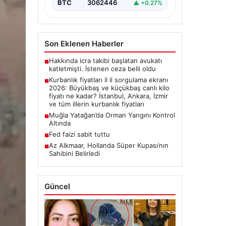
{“title”: “2026 Yılı Kurbanlık
BTC
3062446
▲ +0.27%
Fiyatları ve İl İl Detaylar”,
“content”: “ 2026 yılı yaklaşırken,
…
Son Eklenen Haberler
Hakkında icra takibi başlatan avukatı
■
katletmişti. İstenen ceza belli oldu
Kurbanlık fiyatları il il sorgulama ekranı
■
2026: Büyükbaş ve küçükbaş canlı kilo
fiyatı ne kadar? İstanbul, Ankara, İzmir
ve tüm illerin kurbanlık fiyatları
Muğla Yatağan’da Orman Yangını Kontrol
■
Altında
Fed faizi sabit tuttu
■
Az Alkmaar, Hollanda Süper Kupası’nın
■
Sahibini Belirledi
Güncel