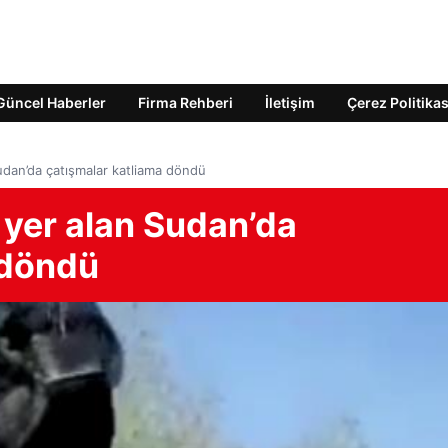
Güncel Haberler
Firma Rehberi
İletişim
Çerez Politikas
udan’da çatışmalar katliama döndü
 yer alan Sudan’da
 döndü