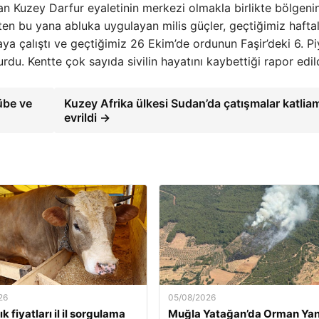
lan Kuzey Darfur eyaletinin merkezi olmakla birlikte bölgeni
’ten bu yana abluka uygulayan milis güçler, geçtiğimiz hafta
ya çalıştı ve geçtiğimiz 26 Ekim’de ordunun Faşir’deki 6. P
rdu. Kentte çok sayıda sivilin hayatını kaybettiği rapor edild
übe ve
Kuzey Afrika ülkesi Sudan’da çatışmalar katlia
evrildi →
26
05/08/2026
k fiyatları il il sorgulama
Muğla Yatağan’da Orman Yan