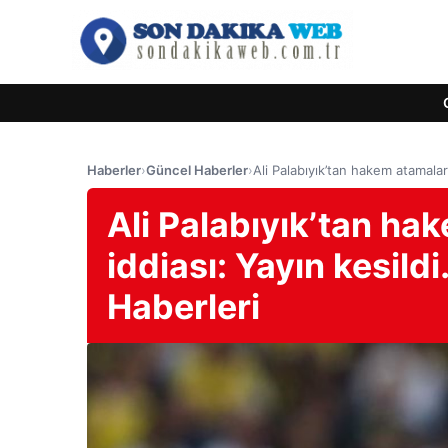
Haberler
›
Güncel Haberler
›
Ali Palabıyık’tan hakem atamaları
Ali Palabıyık’tan hak
iddiası: Yayın kesild
Haberleri