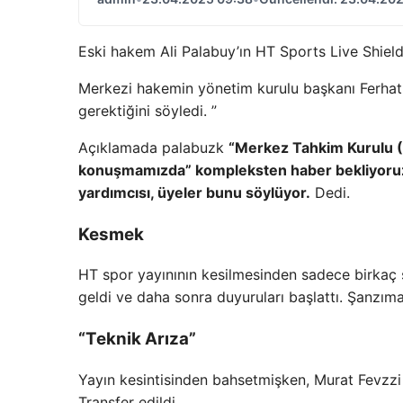
Eski hakem Ali Palabuy’ın HT Sports Live Shiel
Merkezi hakemin yönetim kurulu başkanı Ferha
gerektiğini söyledi. ”
Açıklamada palabuzk
“Merkez Tahkim Kurulu (M
konuşmamızda” kompleksten haber bekliyoruz 
yardımcısı, üyeler bunu söylüyor.
Dedi.
Kesmek
HT spor yayınının kesilmesinden sadece birkaç 
geldi ve daha sonra duyuruları başlattı. Şanzım
“Teknik Arıza”
Yayın kesintisinden bahsetmişken, Murat Fevzz
Transfer edildi.