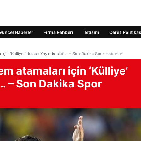
Güncel Haberler
Firma Rehberi
İletişim
Çerez Politikas
 için ‘Külliye’ iddiası: Yayın kesildi… – Son Dakika Spor Haberleri
em atamaları için ‘Külliye’
i… – Son Dakika Spor