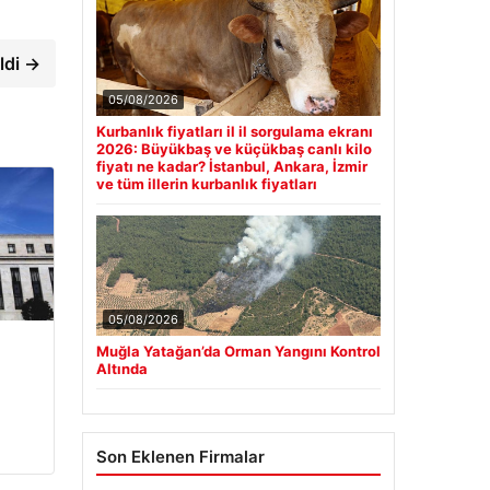
ldi →
05/08/2026
Kurbanlık fiyatları il il sorgulama ekranı
2026: Büyükbaş ve küçükbaş canlı kilo
fiyatı ne kadar? İstanbul, Ankara, İzmir
ve tüm illerin kurbanlık fiyatları
05/08/2026
Muğla Yatağan’da Orman Yangını Kontrol
Altında
Son Eklenen Firmalar