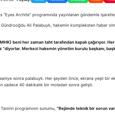
ds “Eyes Archite” programında yayınlanan gündemle işaretle
t Gündrooğdu Ali Palabuyk, hakemin kompleksten haber ol
HK) beni her zaman taht tarafından kapalı çağırıyor. Her
“diyorlar. Merkezi hakemin yönetim kurulu başkanı, baş
saniye sonra palabuyk. Her şeyden önce, ekrana yeşil bir e
an sadece 40 dakikalık bir moladan sonra gelişti.
i Tanirin programının sunumu,
“Rejimde teknik bir sorun var