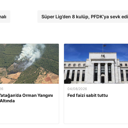
alı
Süper Lig’den 8 kulüp, PFDK’ya sevk edi
26
04/08/2026
Yatağan’da Orman Yangını
Fed faizi sabit tuttu
 Altında