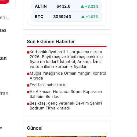
ALTIN
6432.6
▲ +3.23%
BTC
3059243
▲ +1.07%
ndi.
ması
Son Eklenen Haberler
Kurbanlık fiyatları il il sorgulama ekranı
■
2026: Büyükbaş ve küçükbaş canlı kilo
kan
fiyatı ne kadar? İstanbul, Ankara, İzmir
ve tüm illerin kurbanlık fiyatları
Muğla Yatağan’da Orman Yangını Kontrol
■
Altında
Fed faizi sabit tuttu
■
Az Alkmaar, Hollanda Süper Kupası’nın
■
kran
Sahibini Belirledi
Beşiktaş, genç yetenek Devrim Şahin’i
■
Bodrum FK’ya kiraladı
Güncel
”