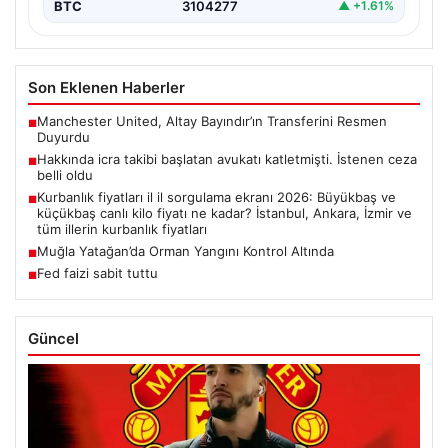
BTC
3104277
▲ +1.61%
Son Eklenen Haberler
Manchester United, Altay Bayındır’ın Transferini Resmen
■
Duyurdu
Hakkında icra takibi başlatan avukatı katletmişti. İstenen ceza
■
belli oldu
Kurbanlık fiyatları il il sorgulama ekranı 2026: Büyükbaş ve
■
küçükbaş canlı kilo fiyatı ne kadar? İstanbul, Ankara, İzmir ve
tüm illerin kurbanlık fiyatları
Muğla Yatağan’da Orman Yangını Kontrol Altında
■
Fed faizi sabit tuttu
■
Güncel