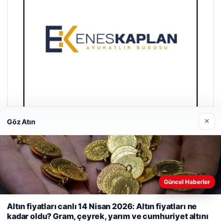
×
Göz Atın
Enes Kaplan Avukatlık Bürosu
28/04/2026
Güncel Haberler
Web sitemizi nasıl kullandığınızı daha iyi anlayabilmek,
Altın fiyatları canlı 14 Nisan 2026: Altın fiyatları ne
deneyiminizi kişiselleştirmek ve geliştirmek amacıyla çerezler
kadar oldu? Gram, çeyrek, yarım ve cumhuriyet altını
kullanıyoruz.
Çerez Politikamız