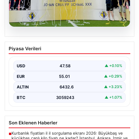
03.08.2026
Az Alkmaar, Hollanda Süper Kupası’nın
Piyasa Verileri
Sahibini Belirledi
Hollanda futbolunun heyecan verici sezon
başlangıcında, Az Alkmaar önemli bir başarıya imza attı
USD
47.58
▲ +0.10%
ve…
EUR
55.01
▲ +0.29%
ALTIN
6432.6
▲ +3.23%
BTC
3059243
▲ +1.07%
Son Eklenen Haberler
Kurbanlık fiyatları il il sorgulama ekranı 2026: Büyükbaş ve
■
küçükbaş canlı kilo fiyatı ne kadar? İstanbul, Ankara, İzmir ve