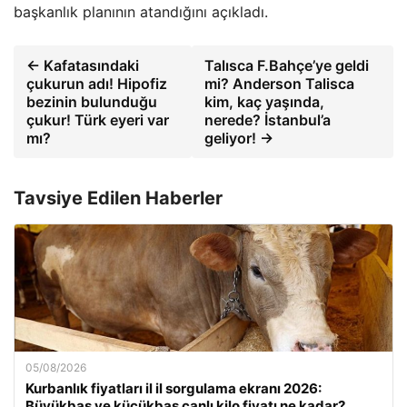
başkanlık planının atandığını açıkladı.
← Kafatasındaki
Talısca F.Bahçe’ye geldi
çukurun adı! Hipofiz
mi? Anderson Talisca
bezinin bulunduğu
kim, kaç yaşında,
çukur! Türk eyeri var
nerede? İstanbul’a
mı?
geliyor! →
Tavsiye Edilen Haberler
05/08/2026
Kurbanlık fiyatları il il sorgulama ekranı 2026:
Büyükbaş ve küçükbaş canlı kilo fiyatı ne kadar?