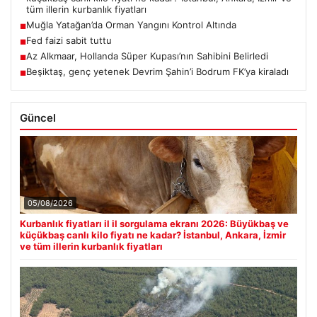
tüm illerin kurbanlık fiyatları
Muğla Yatağan’da Orman Yangını Kontrol Altında
■
Fed faizi sabit tuttu
■
Az Alkmaar, Hollanda Süper Kupası’nın Sahibini Belirledi
■
Beşiktaş, genç yetenek Devrim Şahin’i Bodrum FK’ya kiraladı
■
Güncel
05/08/2026
Kurbanlık fiyatları il il sorgulama ekranı 2026: Büyükbaş ve
küçükbaş canlı kilo fiyatı ne kadar? İstanbul, Ankara, İzmir
ve tüm illerin kurbanlık fiyatları