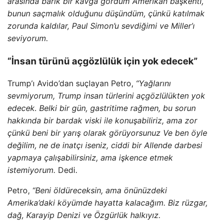
arasında barik bir kavga gördüm Amerikan başkenti,
bunun saçmalık olduğunu düşündüm, çünkü katılmak
zorunda kaldılar, Paul Simon’u sevdiğimi ve Miller’ı
seviyorum.
“İnsan türünü açgözlülük için yok edecek”
Trump’ı Avido’dan suçlayan Petro,
“Yağlarını
sevmiyorum, Trump insan türlerini açgözlülükten yok
edecek. Belki bir gün, gastritime rağmen, bu sorun
hakkında bir bardak viski ile konuşabiliriz, ama zor
çünkü beni bir yarış olarak görüyorsunuz Ve ben öyle
değilim, ne de inatçı iseniz, ciddi bir Allende darbesi
yapmaya çalışabilirsiniz, ama işkence etmek
istemiyorum.
Dedi.
Petro,
“Beni öldüreceksin, ama önünüzdeki
Amerika’daki köyümde hayatta kalacağım. Biz rüzgar,
dağ, Karayip Denizi ve Özgürlük halkıyız.