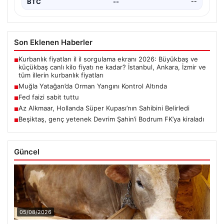
BTC
--
--
Son Eklenen Haberler
Kurbanlık fiyatları il il sorgulama ekranı 2026: Büyükbaş ve
■
küçükbaş canlı kilo fiyatı ne kadar? İstanbul, Ankara, İzmir ve
tüm illerin kurbanlık fiyatları
Muğla Yatağan’da Orman Yangını Kontrol Altında
■
Fed faizi sabit tuttu
■
Az Alkmaar, Hollanda Süper Kupası’nın Sahibini Belirledi
■
Beşiktaş, genç yetenek Devrim Şahin’i Bodrum FK’ya kiraladı
■
Güncel
05/08/2026