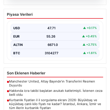
06.08.2026
Hakkında icra takibi başlatan avukatı
Piyasa Verileri
katletmişti. İstenen ceza belli oldu
{“title”: “Hakkında İcra Takibi Sonrası İşlenen Cinayetle
İlgili Detaylar Gün Saydı”, “content”: “ Bursa’nın…
USD
47.71
▲ +0.17%
EUR
55.26
▲ +0.45%
ALTIN
6671.0
▲ +2.75%
BTC
3104277
▲ +1.61%
Son Eklenen Haberler
Manchester United, Altay Bayındır’ın Transferini Resmen
■
Duyurdu
Hakkında icra takibi başlatan avukatı katletmişti. İstenen ceza
■
belli oldu
Kurbanlık fiyatları il il sorgulama ekranı 2026: Büyükbaş ve
■
küçükbaş canlı kilo fiyatı ne kadar? İstanbul, Ankara, İzmir ve
tüm illerin kurbanlık fiyatları