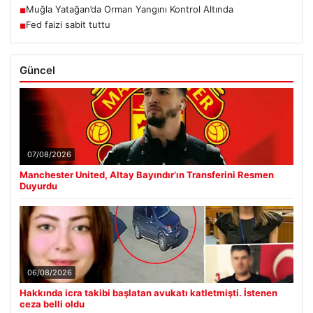
Muğla Yatağan’da Orman Yangını Kontrol Altında
■
Fed faizi sabit tuttu
■
Güncel
07/08/2026
Manchester United, Altay Bayındır’ın Transferini Resmen
Duyurdu
06/08/2026
Hakkında icra takibi başlatan avukatı katletmişti. İstenen
ceza belli oldu