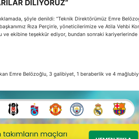
RILAR DİLİYORUZ”
n açıklamada, şöyle denildi: “Teknik Direktörümüz Emre Belözo
 başkanımız Rıza Perçin’e, yöneticilerimize ve Atila Vehbi Ko
u ve ekibine teşekkür ediyor, bundan sonraki kariyerlerinde
kan Emre Belözoğlu, 3 galibiyet, 1 beraberlik ve 4 mağlubiy