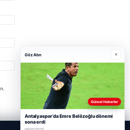
×
Göz Atın
n.
Güncel Haberler
Antalyaspor’da Emre Belözoğlu dönemi
sona erdi
09/10/2025