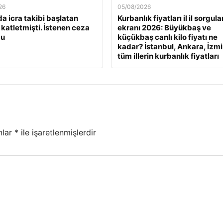
26
05/08/2026
a icra takibi başlatan
Kurbanlık fiyatları il il sorgul
 katletmişti. İstenen ceza
ekranı 2026: Büyükbaş ve
du
küçükbaş canlı kilo fiyatı ne
kadar? İstanbul, Ankara, İzmi
tüm illerin kurbanlık fiyatları
nlar
*
ile işaretlenmişlerdir