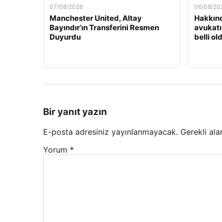
07/08/2026
06/08/20
Manchester United, Altay
Hakkınd
Bayındır’ın Transferini Resmen
avukatı
Duyurdu
belli ol
Bir yanıt yazın
E-posta adresiniz yayınlanmayacak.
Gerekli ala
Yorum
*