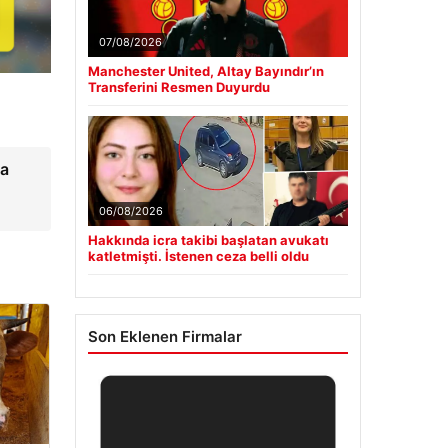
07/08/2026
Manchester United, Altay Bayındır’ın
Transferini Resmen Duyurdu
na
06/08/2026
Hakkında icra takibi başlatan avukatı
katletmişti. İstenen ceza belli oldu
Son Eklenen Firmalar