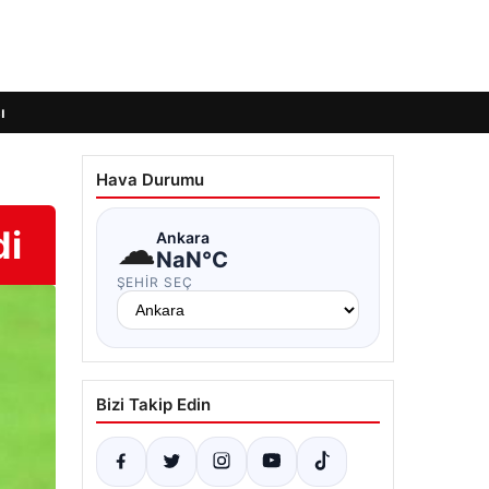
ı
Hava Durumu
di
☁
Ankara
NaN°C
ŞEHIR SEÇ
Bizi Takip Edin