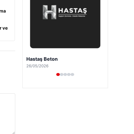
ama
r ve
Enes Kaplan Avukatlık Bürosu
28/04/2026