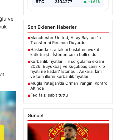
BTC
3104277
▲ +1.61%
ğlu ve
nuk
Son Eklenen Haberler
Manchester United, Altay Bayındır’ın
■
Transferini Resmen Duyurdu
Hakkında icra takibi başlatan avukatı
■
katletmişti. İstenen ceza belli oldu
Kurbanlık fiyatları il il sorgulama ekranı
■
2026: Büyükbaş ve küçükbaş canlı kilo
fiyatı ne kadar? İstanbul, Ankara, İzmir
et
ve tüm illerin kurbanlık fiyatları
Muğla Yatağan’da Orman Yangını Kontrol
■
Altında
Fed faizi sabit tuttu
■
Güncel