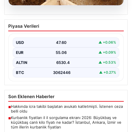
05.08.2026
Kurbanlık fiyatları il il sorgulama ekranı
Piyasa Verileri
2026: Büyükbaş ve küçükbaş canlı kilo
fiyatı ne kadar? İstanbul, Ankara, İzmir
ve tüm illerin kurbanlık fiyatları
USD
47.60
▲ +0.06%
{“title”: “2026 Yılı Kurbanlık Fiyatları ve İl İl Detaylar”,
EUR
55.06
▲ +0.09%
“content”: “ 2026 yılı yaklaşırken,…
ALTIN
6530.4
▲ +0.53%
BTC
3062446
▲ +0.27%
Son Eklenen Haberler
Hakkında icra takibi başlatan avukatı katletmişti. İstenen ceza
■
belli oldu
Kurbanlık fiyatları il il sorgulama ekranı 2026: Büyükbaş ve
■
küçükbaş canlı kilo fiyatı ne kadar? İstanbul, Ankara, İzmir ve
tüm illerin kurbanlık fiyatları