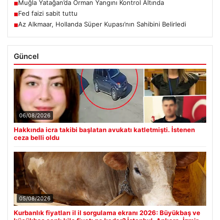
Muğla Yatağan’da Orman Yangını Kontrol Altında
■
Fed faizi sabit tuttu
■
Az Alkmaar, Hollanda Süper Kupası’nın Sahibini Belirledi
■
Güncel
06/08/2026
Hakkında icra takibi başlatan avukatı katletmişti. İstenen
ceza belli oldu
05/08/2026
Kurbanlık fiyatları il il sorgulama ekranı 2026: Büyükbaş ve