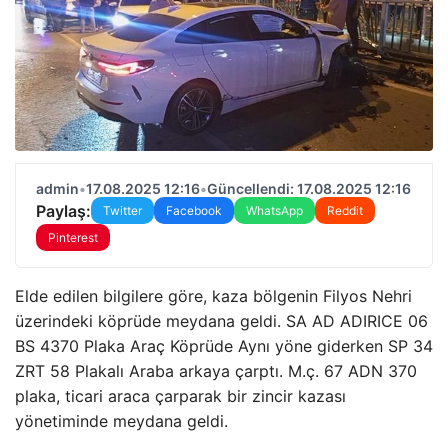
admin
•
17.08.2025 12:16
•
Güncellendi: 17.08.2025 12:16
Paylaş:
Twitter
Facebook
WhatsApp
Reddit
Pinterest
Elde edilen bilgilere göre, kaza bölgenin Filyos Nehri
üzerindeki köprüde meydana geldi. SA AD ADIRICE 06
BS 4370 Plaka Araç Köprüde Aynı yöne giderken SP 34
ZRT 58 Plakalı Araba arkaya çarptı. M.ç. 67 ADN 370
plaka, ticari araca çarparak bir zincir kazası
yönetiminde meydana geldi.