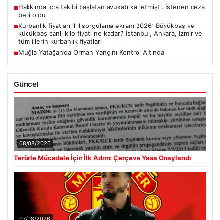
Hakkında icra takibi başlatan avukatı katletmişti. İstenen ceza
■
belli oldu
Kurbanlık fiyatları il il sorgulama ekranı 2026: Büyükbaş ve
■
küçükbaş canlı kilo fiyatı ne kadar? İstanbul, Ankara, İzmir ve
tüm illerin kurbanlık fiyatları
Muğla Yatağan’da Orman Yangını Kontrol Altında
■
Güncel
08/08/2026
Terörle Mücadele İçin İlk Adım: Çerçeve Yasa Onaylandı
07/08/2026