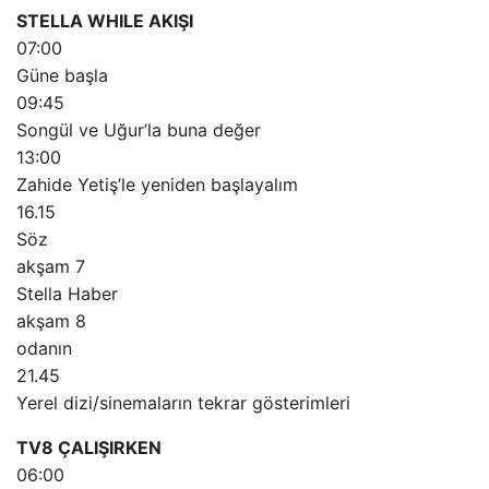
STELLA WHILE AKIŞI
07:00
Güne başla
09:45
Songül ve Uğur’la buna değer
13:00
Zahide Yetiş’le yeniden başlayalım
16.15
Söz
akşam 7
Stella Haber
akşam 8
odanın
21.45
Yerel dizi/sinemaların tekrar gösterimleri
TV8 ÇALIŞIRKEN
06:00