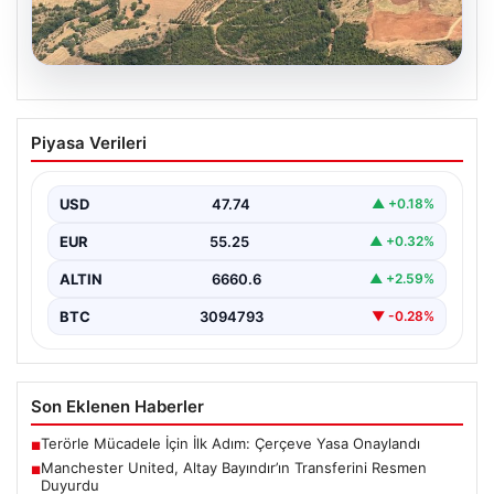
05.08.2026
Muğla Yatağan’da Orman Yangını
Piyasa Verileri
Kontrol Altında
Muğla’nın Yatağan ilçesinde gerçekleşen büyük orman
yangını, hem havadan hem de karadan yürütülen
USD
47.74
▲ +0.18%
kapsamlı…
EUR
55.25
▲ +0.32%
ALTIN
6660.6
▲ +2.59%
BTC
3094793
▼ -0.28%
Son Eklenen Haberler
Terörle Mücadele İçin İlk Adım: Çerçeve Yasa Onaylandı
■
Manchester United, Altay Bayındır’ın Transferini Resmen
■
Duyurdu