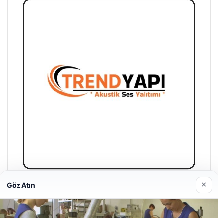
Son Eklenen Firmalar
×
Göz Atın