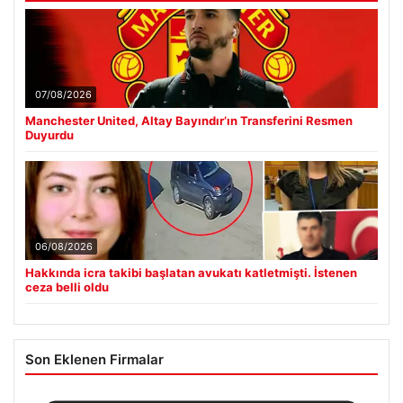
Güncel
07/08/2026
Manchester United, Altay Bayındır’ın Transferini Resmen
Duyurdu
06/08/2026
Hakkında icra takibi başlatan avukatı katletmişti. İstenen
ceza belli oldu