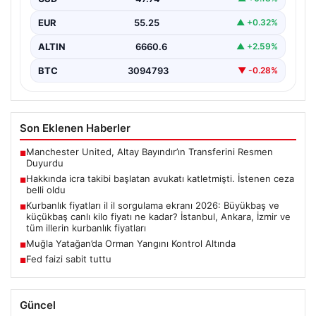
Piyasa Verileri
Kontrol Altında
Muğla’nın Yatağan ilçesinde gerçekleşen büyük orman
yangını, hem havadan hem de karadan yürütülen
USD
47.74
▲ +0.18%
kapsamlı…
EUR
55.25
▲ +0.32%
ALTIN
6660.6
▲ +2.59%
BTC
3094793
▼ -0.28%
Son Eklenen Haberler
Manchester United, Altay Bayındır’ın Transferini Resmen
■
Duyurdu
Hakkında icra takibi başlatan avukatı katletmişti. İstenen ceza
■
belli oldu
Kurbanlık fiyatları il il sorgulama ekranı 2026: Büyükbaş ve
■
küçükbaş canlı kilo fiyatı ne kadar? İstanbul, Ankara, İzmir ve
tüm illerin kurbanlık fiyatları
Muğla Yatağan’da Orman Yangını Kontrol Altında
■
Fed faizi sabit tuttu
■