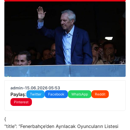
admin
•
15.06.2026 05:53
Paylaş:
Twitter
Facebook
WhatsApp
Reddit
Pinterest
{
“title”: “Fenerbahçe’den Ayrılacak Oyuncuların Listesi