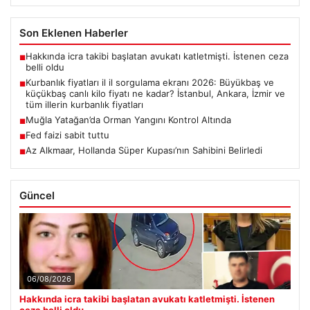
Son Eklenen Haberler
Hakkında icra takibi başlatan avukatı katletmişti. İstenen ceza
■
belli oldu
Kurbanlık fiyatları il il sorgulama ekranı 2026: Büyükbaş ve
■
küçükbaş canlı kilo fiyatı ne kadar? İstanbul, Ankara, İzmir ve
tüm illerin kurbanlık fiyatları
Muğla Yatağan’da Orman Yangını Kontrol Altında
■
Fed faizi sabit tuttu
■
Az Alkmaar, Hollanda Süper Kupası’nın Sahibini Belirledi
■
Güncel
06/08/2026
Hakkında icra takibi başlatan avukatı katletmişti. İstenen
ceza belli oldu