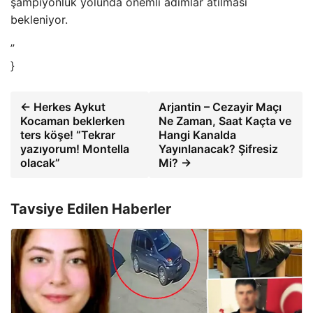
şampiyonluk yolunda önemli adımlar atılması
bekleniyor.
”
}
← Herkes Aykut
Arjantin – Cezayir Maçı
Kocaman beklerken
Ne Zaman, Saat Kaçta ve
ters köşe! “Tekrar
Hangi Kanalda
yazıyorum! Montella
Yayınlanacak? Şifresiz
olacak”
Mi? →
Tavsiye Edilen Haberler