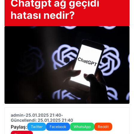
Chatgpt ağ geçidi
hatası nedir?
admin
•
25.01.2025 21:40
•
Güncellendi: 25.01.2025 21:40
Paylaş:
Twitter
Facebook
WhatsApp
Reddit