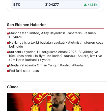
BTC
3104277
▲ +1.61%
Son Eklenen Haberler
Manchester United, Altay Bayındır’ın Transferini Resmen
■
Duyurdu
Hakkında icra takibi başlatan avukatı katletmişti. İstenen ceza
■
belli oldu
Kurbanlık fiyatları il il sorgulama ekranı 2026: Büyükbaş ve
■
küçükbaş canlı kilo fiyatı ne kadar? İstanbul, Ankara, İzmir ve
tüm illerin kurbanlık fiyatları
Muğla Yatağan’da Orman Yangını Kontrol Altında
■
Fed faizi sabit tuttu
■
Güncel