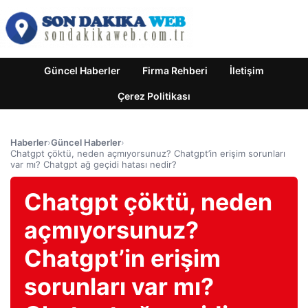
Güncel Haberler
Firma Rehberi
İletişim
Çerez Politikası
Haberler
›
Güncel Haberler
›
Chatgpt çöktü, neden açmıyorsunuz? Chatgpt’in erişim sorunları
var mı? Chatgpt ağ geçidi hatası nedir?
Chatgpt çöktü, neden
açmıyorsunuz?
Chatgpt’in erişim
sorunları var mı?