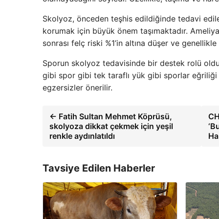
Skolyoz, önceden teşhis edildiğinde tedavi edilen 
korumak için büyük önem taşımaktadır. Ameliyat
sonrası felç riski %1’in altına düşer ve genellik
Sporun skolyoz tedavisinde bir destek rolü olduğ
gibi spor gibi tek taraflı yük gibi sporlar eğriliği
egzersizler önerilir.
← Fatih Sultan Mehmet Köprüsü,
CH
skolyoza dikkat çekmek için yeşil
‘B
renkle aydınlatıldı
Ha
Tavsiye Edilen Haberler