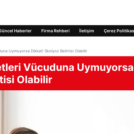
Güncel Haberler
Firma Rehberi
İletişim
Çerez Politikas
na Uymuyorsa Dikkat! Skolyoz Belirtisi Olabilir
tleri Vücuduna Uymuyorsa
isi Olabilir