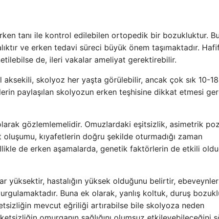
ken tanı ile kontrol edilebilen ortopedik bir bozukluktur. B
talıktır ve erken tedavi süreci büyük önem taşımaktadır. Hafi
tilebilse de, ileri vakalar ameliyat gerektirebilir.
aksekili, skolyoz her yaşta görülebilir, ancak çok sık 10-18
lerin paylaşılan skolyozun erken teşhisine dikkat etmesi ge
larak gözlemlemelidir. Omuzlardaki eşitsizlik, asimetrik po
et oluşumu, kıyafetlerin doğru şekilde oturmadığı zaman
llikle de erken aşamalarda, genetik faktörlerin de etkili old
ar yüksektir, hastalığın yüksek olduğunu belirtir, ebeveynler
vurgulamaktadır. Buna ek olarak, yanlış koltuk, duruş bozukl
etsizliğin mevcut eğriliği artırabilse bile skolyoza neden
ketsizliğin omurganın sağlığını olumsuz etkileyebileceğini s