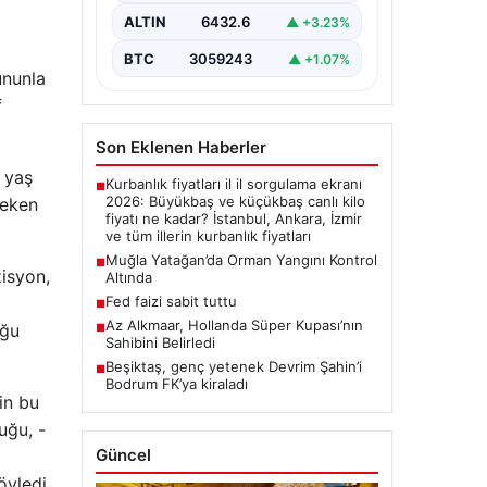
ALTIN
6432.6
▲ +3.23%
BTC
3059243
▲ +1.07%
ununla
f
Son Eklenen Haberler
 yaş
Kurbanlık fiyatları il il sorgulama ekranı
■
2026: Büyükbaş ve küçükbaş canlı kilo
reken
fiyatı ne kadar? İstanbul, Ankara, İzmir
ve tüm illerin kurbanlık fiyatları
Muğla Yatağan’da Orman Yangını Kontrol
■
zisyon,
Altında
Fed faizi sabit tuttu
■
Az Alkmaar, Hollanda Süper Kupası’nın
uğu
■
Sahibini Belirledi
Beşiktaş, genç yetenek Devrim Şahin’i
■
Bodrum FK’ya kiraladı
in bu
uğu, -
Güncel
öyledi.