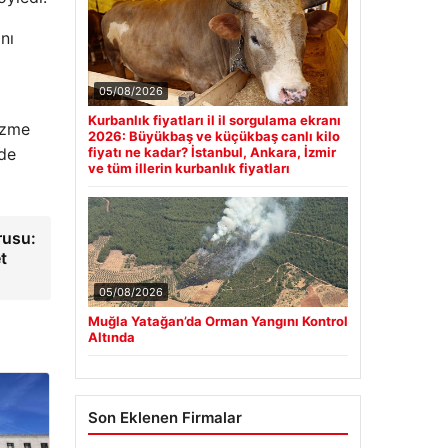
nı
05/08/2026
Kurbanlık fiyatları il il sorgulama ekranı
yüzme
2026: Büyükbaş ve küçükbaş canlı kilo
fiyatı ne kadar? İstanbul, Ankara, İzmir
nde
ve tüm illerin kurbanlık fiyatları
rusu:
t
05/08/2026
Muğla Yatağan’da Orman Yangını Kontrol
Altında
Son Eklenen Firmalar