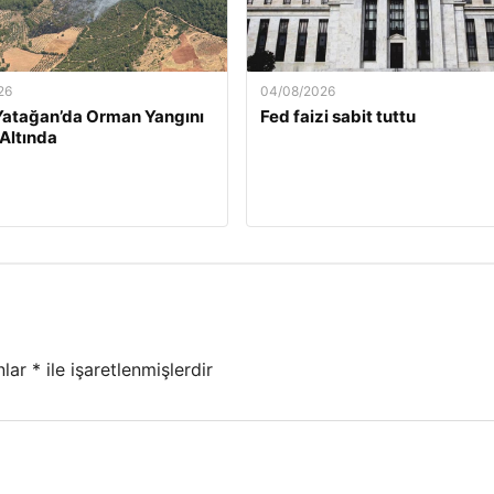
26
04/08/2026
Yatağan’da Orman Yangını
Fed faizi sabit tuttu
 Altında
nlar
*
ile işaretlenmişlerdir