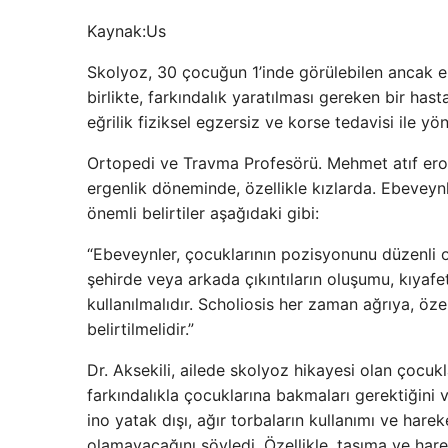
Kaynak:
Us
Skolyoz, 30 çocuğun 1’inde görülebilen ancak er
birlikte, farkındalık yaratılması gereken bir has
eğrilik fiziksel egzersiz ve korse tedavisi ile yöne
Ortopedi ve Travma Profesörü. Mehmet atıf erol 
ergenlik döneminde, özellikle kızlarda. Ebeveyn
önemli belirtiler aşağıdaki gibi:
“Ebeveynler, çocuklarının pozisyonunu düzenli o
şehirde veya arkada çıkıntıların oluşumu, kıyaf
kullanılmalıdır. Scholiosis her zaman ağrıya, öze
belirtilmelidir.”
Dr. Aksekili, ailede skolyoz hikayesi olan çocukl
farkındalıkla çocuklarına bakmaları gerektiğini 
ino yatak dışı, ağır torbaların kullanımı ve harek
olamayacağını söyledi. Özellikle, taşıma ve hare