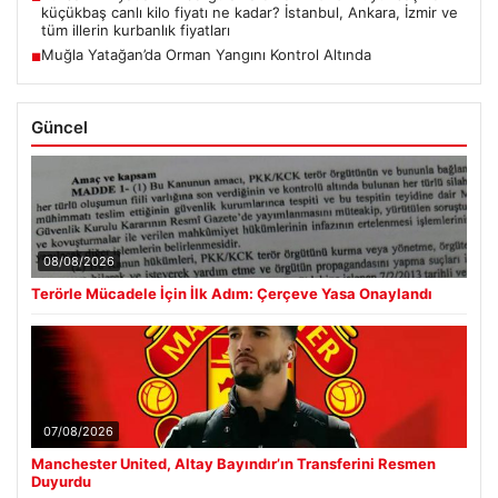
küçükbaş canlı kilo fiyatı ne kadar? İstanbul, Ankara, İzmir ve
tüm illerin kurbanlık fiyatları
Muğla Yatağan’da Orman Yangını Kontrol Altında
■
Güncel
08/08/2026
Terörle Mücadele İçin İlk Adım: Çerçeve Yasa Onaylandı
07/08/2026
Manchester United, Altay Bayındır’ın Transferini Resmen
Duyurdu