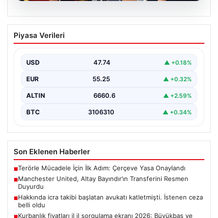
06.08.2026
Hakkında icra takibi başlatan avukatı
Piyasa Verileri
katletmişti. İstenen ceza belli oldu
{“title”: “Hakkında İcra Takibi Sonrası İşlenen Cinayetle
İlgili Detaylar Gün Saydı”, “content”: “ Bursa’nın…
USD
47.74
▲ +0.18%
EUR
55.25
▲ +0.32%
ALTIN
6660.6
▲ +2.59%
BTC
3106310
▲ +0.34%
Son Eklenen Haberler
Terörle Mücadele İçin İlk Adım: Çerçeve Yasa Onaylandı
■
Manchester United, Altay Bayındır’ın Transferini Resmen
■
Duyurdu
Hakkında icra takibi başlatan avukatı katletmişti. İstenen ceza
■
belli oldu
Kurbanlık fiyatları il il sorgulama ekranı 2026: Büyükbaş ve
■