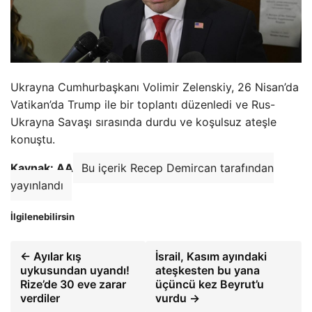
Ukrayna Cumhurbaşkanı Volimir Zelenskiy, 26 Nisan’da
Vatikan’da Trump ile bir toplantı düzenledi ve Rus-
Ukrayna Savaşı sırasında durdu ve koşulsuz ateşle
konuştu.
Kaynak: AA
Bu içerik Recep Demircan tarafından
yayınlandı
İlgilenebilirsin
← Ayılar kış
İsrail, Kasım ayındaki
uykusundan uyandı!
ateşkesten bu yana
Rize’de 30 eve zarar
üçüncü kez Beyrut’u
verdiler
vurdu →