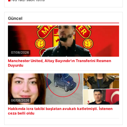
■
Güncel
07/08/2026
Manchester United, Altay Bayındır’ın Transferini Resmen
Duyurdu
06/08/2026
Hakkında icra takibi başlatan avukatı katletmişti. İstenen
ceza belli oldu