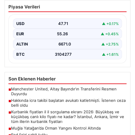
Hakkında icra takibi başlatan avukatı
Piyasa Verileri
katletmişti. İstenen ceza belli oldu
{“title”: “Hakkında İcra Takibi Sonrası İşlenen Cinayetle
İlgili Detaylar Gün Saydı”, “content”: “ Bursa’nın…
USD
47.71
▲ +0.17%
EUR
55.26
▲ +0.45%
ALTIN
6671.0
▲ +2.75%
BTC
3104277
▲ +1.61%
Son Eklenen Haberler
Manchester United, Altay Bayındır’ın Transferini Resmen
■
Duyurdu
Hakkında icra takibi başlatan avukatı katletmişti. İstenen ceza
■
belli oldu
Kurbanlık fiyatları il il sorgulama ekranı 2026: Büyükbaş ve
■
küçükbaş canlı kilo fiyatı ne kadar? İstanbul, Ankara, İzmir ve
tüm illerin kurbanlık fiyatları
Muğla Yatağan’da Orman Yangını Kontrol Altında
■
Fed faizi sabit tuttu