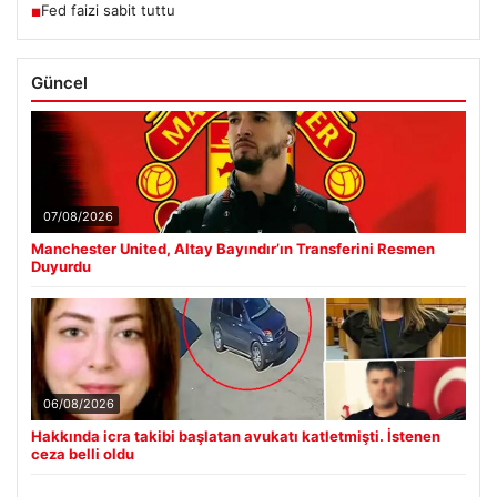
Fed faizi sabit tuttu
■
Güncel
07/08/2026
Manchester United, Altay Bayındır’ın Transferini Resmen
Duyurdu
06/08/2026
Hakkında icra takibi başlatan avukatı katletmişti. İstenen
ceza belli oldu