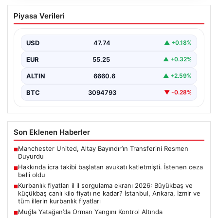
Muğla Yatağan’da Orman Yangını
Piyasa Verileri
Kontrol Altında
Muğla’nın Yatağan ilçesinde gerçekleşen büyük orman
yangını, hem havadan hem de karadan yürütülen
USD
47.74
▲ +0.18%
kapsamlı…
EUR
55.25
▲ +0.32%
ALTIN
6660.6
▲ +2.59%
BTC
3094793
▼ -0.28%
Son Eklenen Haberler
Manchester United, Altay Bayındır’ın Transferini Resmen
■
Duyurdu
Hakkında icra takibi başlatan avukatı katletmişti. İstenen ceza
■
belli oldu
Kurbanlık fiyatları il il sorgulama ekranı 2026: Büyükbaş ve
■
küçükbaş canlı kilo fiyatı ne kadar? İstanbul, Ankara, İzmir ve
tüm illerin kurbanlık fiyatları
Muğla Yatağan’da Orman Yangını Kontrol Altında
■