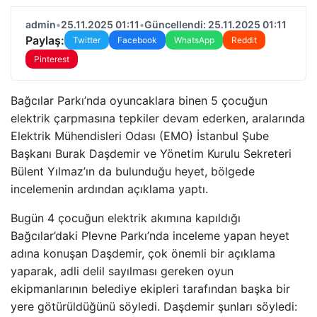
admin
•
25.11.2025 01:11
•
Güncellendi: 25.11.2025 01:11
Paylaş:
Twitter
Facebook
WhatsApp
Reddit
Pinterest
Bağcılar Parkı’nda oyuncaklara binen 5 çocuğun
elektrik çarpmasına tepkiler devam ederken, aralarında
Elektrik Mühendisleri Odası (EMO) İstanbul Şube
Başkanı Burak Daşdemir ve Yönetim Kurulu Sekreteri
Bülent Yılmaz’ın da bulunduğu heyet, bölgede
incelemenin ardından açıklama yaptı.
Bugün 4 çocuğun elektrik akımına kapıldığı
Bağcılar’daki Plevne Parkı’nda inceleme yapan heyet
adına konuşan Daşdemir, çok önemli bir açıklama
yaparak, adli delil sayılması gereken oyun
ekipmanlarının belediye ekipleri tarafından başka bir
yere götürüldüğünü söyledi. Daşdemir şunları söyledi: