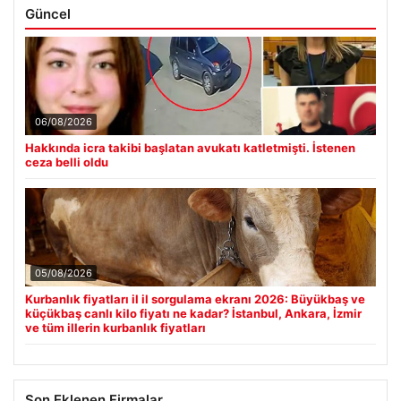
Güncel
06/08/2026
Hakkında icra takibi başlatan avukatı katletmişti. İstenen
ceza belli oldu
05/08/2026
Kurbanlık fiyatları il il sorgulama ekranı 2026: Büyükbaş ve
küçükbaş canlı kilo fiyatı ne kadar? İstanbul, Ankara, İzmir
ve tüm illerin kurbanlık fiyatları
Son Eklenen Firmalar