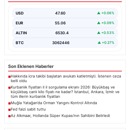
Hollanda futbolunun heyecan verici sezon
başlangıcında, Az Alkmaar önemli bir başarıya imza attı
USD
47.60
▲ +0.06%
ve…
EUR
55.06
▲ +0.09%
ALTIN
6530.4
▲ +0.53%
BTC
3062446
▲ +0.27%
Son Eklenen Haberler
Hakkında icra takibi başlatan avukatı katletmişti. İstenen ceza
■
belli oldu
Kurbanlık fiyatları il il sorgulama ekranı 2026: Büyükbaş ve
■
küçükbaş canlı kilo fiyatı ne kadar? İstanbul, Ankara, İzmir ve
tüm illerin kurbanlık fiyatları
Muğla Yatağan’da Orman Yangını Kontrol Altında
■
Fed faizi sabit tuttu
■
Az Alkmaar, Hollanda Süper Kupası’nın Sahibini Belirledi
■