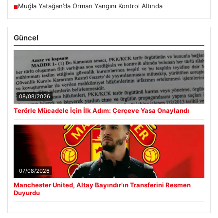
Muğla Yatağan’da Orman Yangını Kontrol Altında
■
Güncel
08/08/2026
Terörle Mücadele İçin İlk Adım: Çerçeve Yasa Onaylandı
07/08/2026
Manchester United, Altay Bayındır’ın Transferini Resmen
Duyurdu