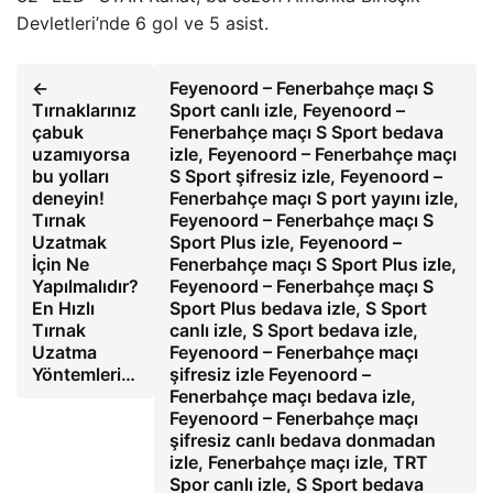
Devletleri’nde 6 gol ve 5 asist.
←
Feyenoord – Fenerbahçe maçı S
Tırnaklarınız
Sport canlı izle, Feyenoord –
çabuk
Fenerbahçe maçı S Sport bedava
uzamıyorsa
izle, Feyenoord – Fenerbahçe maçı
bu yolları
S Sport şifresiz izle, Feyenoord –
deneyin!
Fenerbahçe maçı S port yayını izle,
Tırnak
Feyenoord – Fenerbahçe maçı S
Uzatmak
Sport Plus izle, Feyenoord –
İçin Ne
Fenerbahçe maçı S Sport Plus izle,
Yapılmalıdır?
Feyenoord – Fenerbahçe maçı S
En Hızlı
Sport Plus bedava izle, S Sport
Tırnak
canlı izle, S Sport bedava izle,
Uzatma
Feyenoord – Fenerbahçe maçı
Yöntemleri…
şifresiz izle Feyenoord –
Fenerbahçe maçı bedava izle,
Feyenoord – Fenerbahçe maçı
şifresiz canlı bedava donmadan
izle, Fenerbahçe maçı izle, TRT
Spor canlı izle, S Sport bedava