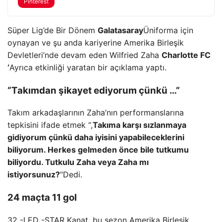
Pinterest
Süper Lig’de Bir Dönem
Galatasaray
Üniforma için
oynayan ve şu anda kariyerine Amerika Birleşik
Devletleri’nde devam eden Wilfried Zaha
Charlotte FC
‘
Ayrıca etkinliği yaratan bir açıklama yaptı.
“Takımdan şikayet ediyorum çünkü …”
Takım arkadaşlarının Zaha’nın performanslarına
tepkisini ifade etmek “,
Takıma karşı sızlanmaya
gidiyorum çünkü daha iyisini yapabileceklerini
biliyorum. Herkes gelmeden önce bile tutkumu
biliyordu. Tutkulu Zaha veya Zaha mı
istiyorsunuz?
“Dedi.
24 maçta 11 gol
32 -LED -STAR Kanat, bu sezon Amerika Birleşik