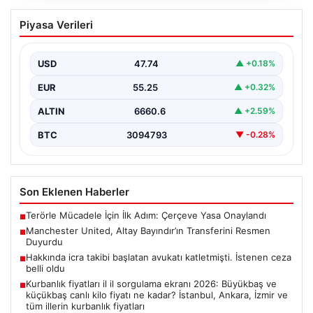
Manchester United, Altay Bayındır’ın
Piyasa Verileri
Transferini Resmen Duyurdu
Manchester United, milli kalecimiz Altay Bayındır ile ilgili
beklenen haberi duyurdu ve transferde sona…
USD
47.74
▲ +0.18%
EUR
55.25
▲ +0.32%
ALTIN
6660.6
▲ +2.59%
BTC
3094793
▼ -0.28%
Son Eklenen Haberler
Terörle Mücadele İçin İlk Adım: Çerçeve Yasa Onaylandı
■
Manchester United, Altay Bayındır’ın Transferini Resmen
■
Duyurdu
Hakkında icra takibi başlatan avukatı katletmişti. İstenen ceza
■
belli oldu
Kurbanlık fiyatları il il sorgulama ekranı 2026: Büyükbaş ve
■
küçükbaş canlı kilo fiyatı ne kadar? İstanbul, Ankara, İzmir ve
tüm illerin kurbanlık fiyatları