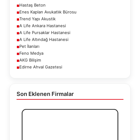
Hastaş Beton
■
Enes Kaplan Avukatlık Bürosu
■
Trend Yapı Akustik
■
A Life Ankara Hastanesi
■
A Life Pursaklar Hastanesi
■
A Life Altındağ Hastanesi
■
Pet İlanları
■
Feno Medya
■
AKG Bilişim
■
Edirne Ahval Gazetesi
■
Son Eklenen Firmalar