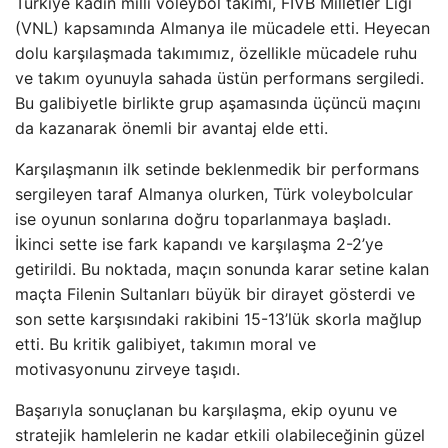
Türkiye kadın millî voleybol takımı, FIVB Milletler Ligi
(VNL) kapsamında Almanya ile mücadele etti. Heyecan
dolu karşılaşmada takımımız, özellikle mücadele ruhu
ve takım oyunuyla sahada üstün performans sergiledi.
Bu galibiyetle birlikte grup aşamasında üçüncü maçını
da kazanarak önemli bir avantaj elde etti.
Karşılaşmanın ilk setinde beklenmedik bir performans
sergileyen taraf Almanya olurken, Türk voleybolcular
ise oyunun sonlarına doğru toparlanmaya başladı.
İkinci sette ise fark kapandı ve karşılaşma 2-2’ye
getirildi. Bu noktada, maçın sonunda karar setine kalan
maçta Filenin Sultanları büyük bir dirayet gösterdi ve
son sette karşısındaki rakibini 15-13’lük skorla mağlup
etti. Bu kritik galibiyet, takımın moral ve
motivasyonunu zirveye taşıdı.
Başarıyla sonuçlanan bu karşılaşma, ekip oyunu ve
stratejik hamlelerin ne kadar etkili olabileceğinin güzel