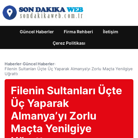
Güncel Haberler
Firma Rehberi
İletişim
Çerez Politikası
Haberler
›
Güncel Haberler
›
Filenin Sultanları Üçte Üç Yaparak Almanya’yı Zorlu Maçta Yenilgiye
Uğrattı
Filenin Sultanları Üçte
Üç Yaparak
Almanya’yı Zorlu
Maçta Yenilgiye