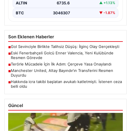
ALTIN
6735.6
▲ +1.13%
BTC
3046307
▼ -1.87%
Son Eklenen Haberler
Gol Sevinciyle Birlikte Talihsiz Düşüş: İlginç Olay Gerçekleşti
■
Eski Fenerbahçeli Golcü Enner Valencia, Yeni Kulübünde
■
Resmen Görevde
Terörle Mücadele İçin İlk Adım: Çerçeve Yasa Onaylandı
■
Manchester United, Altay Bayındır’ın Transferini Resmen
■
Duyurdu
Hakkında icra takibi başlatan avukatı katletmişti. İstenen ceza
■
belli oldu
Güncel