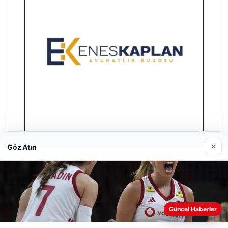
×
Göz Atın
Enes Kaplan Avukatlık Bürosu
28/04/2026
Güncel Haberler
Web sitemizi nasıl kullandığınızı daha iyi anlayabilmek,
deneyiminizi kişiselleştirmek ve geliştirmek amacıyla çerezler