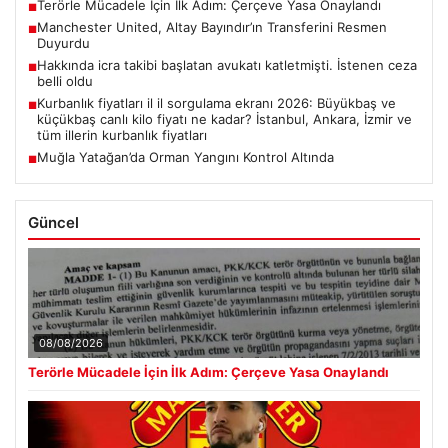
Terörle Mücadele İçin İlk Adım: Çerçeve Yasa Onaylandı
■
Manchester United, Altay Bayındır’ın Transferini Resmen
■
Duyurdu
Hakkında icra takibi başlatan avukatı katletmişti. İstenen ceza
■
belli oldu
Kurbanlık fiyatları il il sorgulama ekranı 2026: Büyükbaş ve
■
küçükbaş canlı kilo fiyatı ne kadar? İstanbul, Ankara, İzmir ve
tüm illerin kurbanlık fiyatları
Muğla Yatağan’da Orman Yangını Kontrol Altında
■
Güncel
08/08/2026
Terörle Mücadele İçin İlk Adım: Çerçeve Yasa Onaylandı