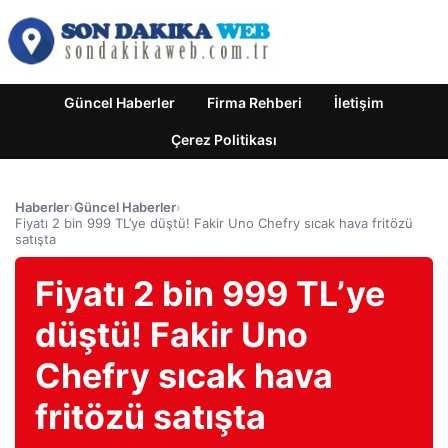
Güncel Haberler
Firma Rehberi
İletişim
Çerez Politikası
Haberler
›
Güncel Haberler
›
Fiyatı 2 bin 999 TL’ye düştü! Fakir Uno Chefry sıcak hava fritözü
satışta
Fiyatı 2 bin 999 TL’ye
düştü! Fakir Uno
Chefry sıcak hava
fritözü satışta