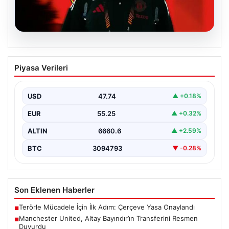
07.08.2026
Manchester United, Altay Bayındır’ın
Piyasa Verileri
Transferini Resmen Duyurdu
Manchester United, milli kalecimiz Altay Bayındır ile ilgili
beklenen haberi duyurdu ve transferde sona…
USD
47.74
▲ +0.18%
EUR
55.25
▲ +0.32%
ALTIN
6660.6
▲ +2.59%
BTC
3094793
▼ -0.28%
Son Eklenen Haberler
Terörle Mücadele İçin İlk Adım: Çerçeve Yasa Onaylandı
■
Manchester United, Altay Bayındır’ın Transferini Resmen
■
Duyurdu