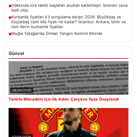
Hakkında icra takibi başlatan avukatı katletmişti. İstenen ceza
■
belli oldu
Kurbanlık fiyatları il il sorgulama ekranı 2026: Büyükbaş ve
■
küçükbaş canlı kilo fiyatı ne kadar? İstanbul, Ankara, İzmir ve
tüm illerin kurbanlık fiyatları
Muğla Yatağan’da Orman Yangını Kontrol Altında
■
Güncel
08/08/2026
Terörle Mücadele İçin İlk Adım: Çerçeve Yasa Onaylandı
07/08/2026