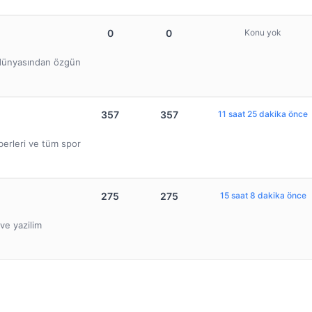
0
0
Konu yok
b dünyasından özgün
357
357
11 saat 25 dakika önce
berleri ve tüm spor
275
275
15 saat 8 dakika önce
ve yazilim