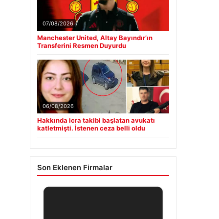
07/08/2026
Manchester United, Altay Bayındır’ın
Transferini Resmen Duyurdu
06/08/2026
Hakkında icra takibi başlatan avukatı
katletmişti. İstenen ceza belli oldu
Son Eklenen Firmalar