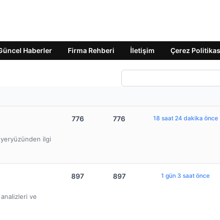
Güncel Haberler
Firma Rehberi
İletişim
Çerez Politikas
776
776
18 saat 24 dakika önce
e yeryüzünden ilgi
897
897
1 gün 3 saat önce
nalizleri ve