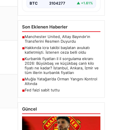
BTC
3104277
▲ +1.61%
Son Eklenen Haberler
Manchester United, Altay Bayındır’ın
■
Transferini Resmen Duyurdu
Hakkında icra takibi başlatan avukatı
■
katletmişti. İstenen ceza belli oldu
Kurbanlık fiyatları il il sorgulama ekranı
■
2026: Büyükbaş ve küçükbaş canlı kilo
fiyatı ne kadar? İstanbul, Ankara, İzmir ve
tüm illerin kurbanlık fiyatları
Muğla Yatağan’da Orman Yangını Kontrol
■
Altında
Fed faizi sabit tuttu
■
Güncel