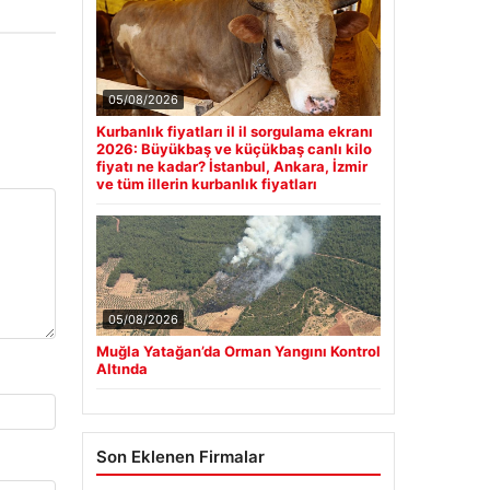
05/08/2026
Kurbanlık fiyatları il il sorgulama ekranı
2026: Büyükbaş ve küçükbaş canlı kilo
fiyatı ne kadar? İstanbul, Ankara, İzmir
ve tüm illerin kurbanlık fiyatları
05/08/2026
Muğla Yatağan’da Orman Yangını Kontrol
Altında
Son Eklenen Firmalar