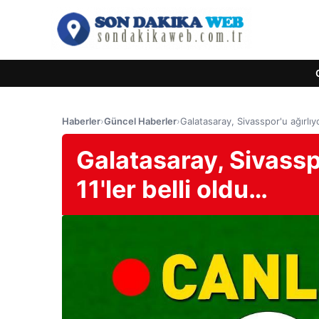
Haberler
›
Güncel Haberler
›
Galatasaray, Sivasspor'u ağırlıy
Galatasaray, Sivassp
11'ler belli oldu…