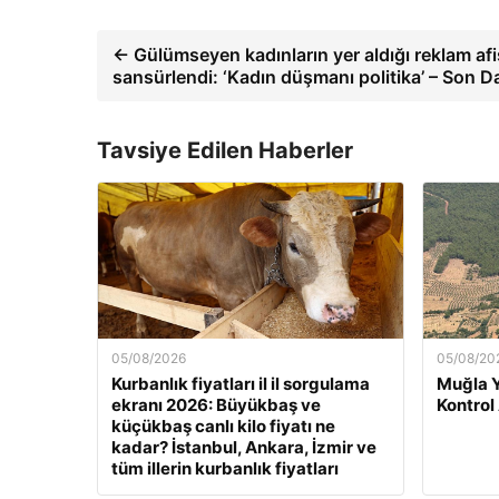
← Gülümseyen kadınların yer aldığı reklam afiş
sansürlendi: ‘Kadın düşmanı politika’ – Son D
Tavsiye Edilen Haberler
05/08/2026
05/08/20
Kurbanlık fiyatları il il sorgulama
Muğla 
ekranı 2026: Büyükbaş ve
Kontrol
küçükbaş canlı kilo fiyatı ne
kadar? İstanbul, Ankara, İzmir ve
tüm illerin kurbanlık fiyatları