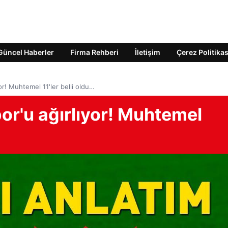
Güncel Haberler
Firma Rehberi
İletişim
Çerez Politikas
or! Muhtemel 11'ler belli oldu…
or'u ağırlıyor! Muhtemel