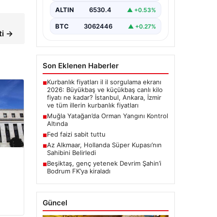
ALTIN
6530.4
▲ +0.53%
,
BTC
3062446
▲ +0.27%
ti →
Son Eklenen Haberler
Kurbanlık fiyatları il il sorgulama ekranı
■
2026: Büyükbaş ve küçükbaş canlı kilo
fiyatı ne kadar? İstanbul, Ankara, İzmir
ve tüm illerin kurbanlık fiyatları
Muğla Yatağan’da Orman Yangını Kontrol
■
Altında
Fed faizi sabit tuttu
■
Az Alkmaar, Hollanda Süper Kupası’nın
■
Sahibini Belirledi
Beşiktaş, genç yetenek Devrim Şahin’i
■
Bodrum FK’ya kiraladı
Güncel