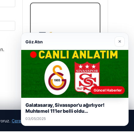
×
Göz Atın
n.
Enes Kaplan Avukatlık Bürosu
28/04/2026
Güncel Haberler
Galatasaray, Sivasspor'u ağırlıyor!
Muhtemel 11'ler belli oldu…
03/05/2025
ıyoruz.
Çerez Politikamız
Reddet
Kabul Et