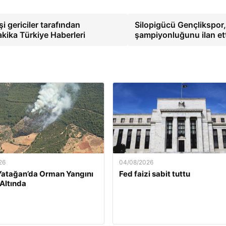
i gericiler tarafından
Silopigücü Gençlikspor
akika Türkiye Haberleri
şampiyonluğunu ilan et
26
04/08/2026
Yatağan’da Orman Yangını
Fed faizi sabit tuttu
 Altında