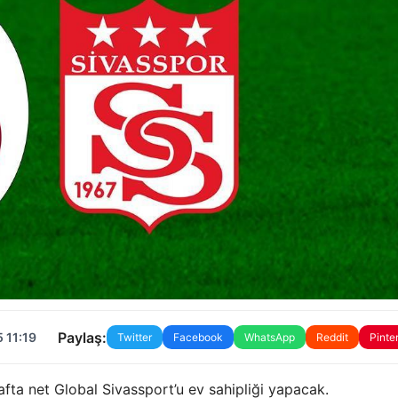
Paylaş:
 11:19
Twitter
Facebook
WhatsApp
Reddit
Pinte
fta net Global Sivassport’u ev sahipliği yapacak.