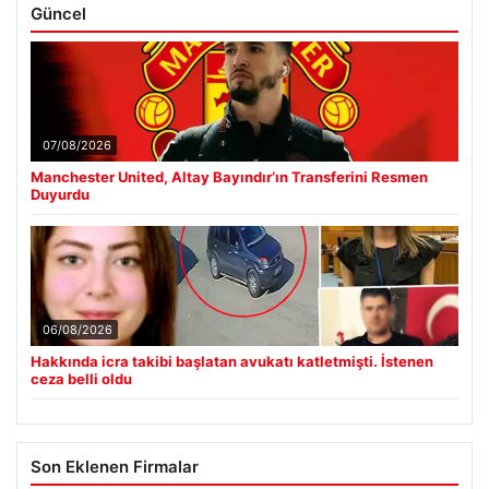
Güncel
07/08/2026
Manchester United, Altay Bayındır’ın Transferini Resmen
Duyurdu
06/08/2026
Hakkında icra takibi başlatan avukatı katletmişti. İstenen
ceza belli oldu
Son Eklenen Firmalar