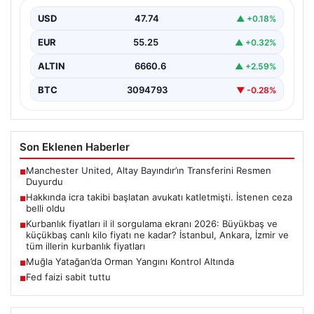
Muğla’nın Yatağan ilçesinde gerçekleşen büyük orman
yangını, hem havadan hem de karadan yürütülen
USD
47.74
▲ +0.18%
kapsamlı…
EUR
55.25
▲ +0.32%
ALTIN
6660.6
▲ +2.59%
BTC
3094793
▼ -0.28%
Son Eklenen Haberler
Manchester United, Altay Bayındır’ın Transferini Resmen
■
Duyurdu
Hakkında icra takibi başlatan avukatı katletmişti. İstenen ceza
■
belli oldu
Kurbanlık fiyatları il il sorgulama ekranı 2026: Büyükbaş ve
■
küçükbaş canlı kilo fiyatı ne kadar? İstanbul, Ankara, İzmir ve
tüm illerin kurbanlık fiyatları
Muğla Yatağan’da Orman Yangını Kontrol Altında
■
Fed faizi sabit tuttu
■