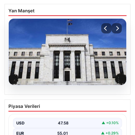
Yan Manşet
04.08.2026
Fed faizi sabit tuttu
Piyasa Verileri
USD
47.58
▲ +0.10%
EUR
55.01
▲ +0.29%