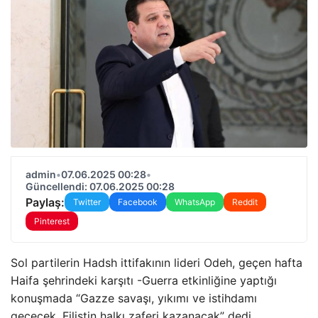
admin
•
07.06.2025 00:28
•
Güncellendi: 07.06.2025 00:28
Paylaş:
Twitter
Facebook
WhatsApp
Reddit
Pinterest
Sol partilerin Hadsh ittifakının lideri Odeh, geçen hafta
Haifa şehrindeki karşıtı -Guerra etkinliğine yaptığı
konuşmada “Gazze savaşı, yıkımı ve istihdamı
geçecek. Filistin halkı zaferi kazanacak” dedi.