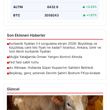
ALTIN
6432.6
▲ +3.23%
BTC
3059243
▲ +1.07%
Son Eklenen Haberler
Kurbanlık fiyatları il il sorgulama ekranı 2026: Büyükbaş ve
■
küçükbaş canlı kilo fiyatı ne kadar? İstanbul, Ankara, İzmir ve
tüm illerin kurbanlık fiyatları
Muğla Yatağan’da Orman Yangını Kontrol Altında
■
Fed faizi sabit tuttu
■
Az Alkmaar, Hollanda Süper Kupası’nın Sahibini Belirledi
■
Beşiktaş, genç yetenek Devrim Şahin’i Bodrum FK’ya kiraladı
■
Güncel