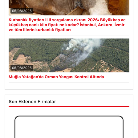
05/08/2026
Kurbanlık fiyatları il il sorgulama ekranı 2026: Büyükbaş ve
küçükbaş canlı kilo fiyatı ne kadar? İstanbul, Ankara, İzmir
ve tüm illerin kurbanlık fiyatları
05/08/2026
Muğla Yatağan’da Orman Yangını Kontrol Altında
Son Eklenen Firmalar