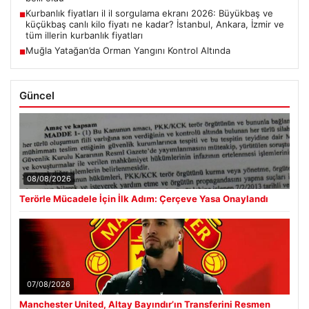
Kurbanlık fiyatları il il sorgulama ekranı 2026: Büyükbaş ve
■
küçükbaş canlı kilo fiyatı ne kadar? İstanbul, Ankara, İzmir ve
tüm illerin kurbanlık fiyatları
Muğla Yatağan’da Orman Yangını Kontrol Altında
■
Güncel
08/08/2026
Terörle Mücadele İçin İlk Adım: Çerçeve Yasa Onaylandı
07/08/2026
Manchester United, Altay Bayındır’ın Transferini Resmen