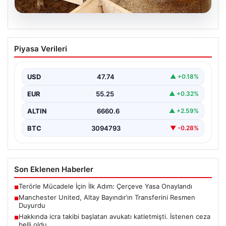
05.08.2026
Kurbanlık fiyatları il il sorgulama ekranı
Piyasa Verileri
2026: Büyükbaş ve küçükbaş canlı kilo
fiyatı ne kadar? İstanbul, Ankara, İzmir
ve tüm illerin kurbanlık fiyatları
USD
47.74
▲ +0.18%
{“title”: “2026 Yılı Kurbanlık Fiyatları ve İl İl Detaylar”,
EUR
55.25
▲ +0.32%
“content”: “ 2026 yılı yaklaşırken,…
ALTIN
6660.6
▲ +2.59%
BTC
3094793
▼ -0.28%
Son Eklenen Haberler
Terörle Mücadele İçin İlk Adım: Çerçeve Yasa Onaylandı
■
Manchester United, Altay Bayındır’ın Transferini Resmen
■
Duyurdu
Hakkında icra takibi başlatan avukatı katletmişti. İstenen ceza
■
belli oldu