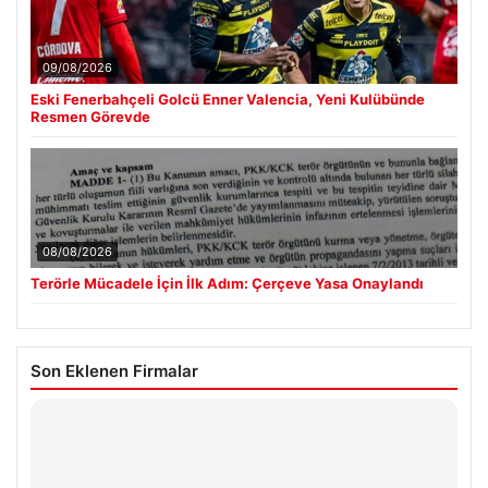
09/08/2026
Eski Fenerbahçeli Golcü Enner Valencia, Yeni Kulübünde
Resmen Görevde
08/08/2026
Terörle Mücadele İçin İlk Adım: Çerçeve Yasa Onaylandı
Son Eklenen Firmalar