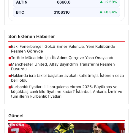
ALTIN
6660.6
▲ +2.59%
BTC
3106310
▲ +0.34%
Son Eklenen Haberler
Eski Fenerbahçeli Golcü Enner Valencia, Yeni Kulübünde
■
Resmen Görevde
Terörle Mücadele İçin İlk Adım: Çerçeve Yasa Onaylandı
■
Manchester United, Altay Bayındır’ın Transferini Resmen
■
Duyurdu
Hakkında icra takibi başlatan avukatı katletmişti. İstenen ceza
■
belli oldu
Kurbanlık fiyatları il il sorgulama ekranı 2026: Büyükbaş ve
■
küçükbaş canlı kilo fiyatı ne kadar? İstanbul, Ankara, İzmir ve
tüm illerin kurbanlık fiyatları
Güncel