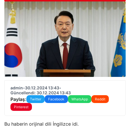
admin
•
30.12.2024 13:43
•
Güncellendi: 30.12.2024 13:43
Paylaş:
Twitter
Facebook
WhatsApp
Reddit
Pinterest
Bu haberin orijinal dili İngilizce idi.