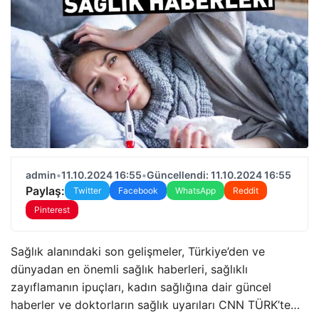
admin
•
11.10.2024 16:55
•
Güncellendi: 11.10.2024 16:55
Paylaş:
Twitter
Facebook
WhatsApp
Reddit
Pinterest
Sağlık alanındaki son gelişmeler, Türkiye’den ve
dünyadan en önemli sağlık haberleri, sağlıklı
zayıflamanın ipuçları, kadın sağlığına dair güncel
haberler ve doktorların sağlık uyarıları CNN TÜRK’te…