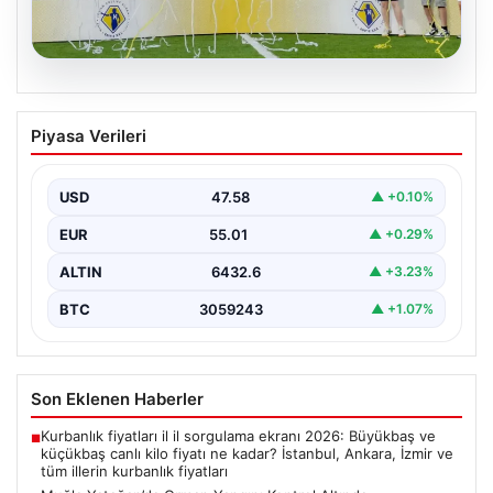
03.08.2026
Az Alkmaar, Hollanda Süper Kupası’nın
Piyasa Verileri
Sahibini Belirledi
Hollanda futbolunun heyecan verici sezon
başlangıcında, Az Alkmaar önemli bir başarıya imza attı
USD
47.58
▲ +0.10%
ve…
EUR
55.01
▲ +0.29%
ALTIN
6432.6
▲ +3.23%
BTC
3059243
▲ +1.07%
Son Eklenen Haberler
Kurbanlık fiyatları il il sorgulama ekranı 2026: Büyükbaş ve
■
küçükbaş canlı kilo fiyatı ne kadar? İstanbul, Ankara, İzmir ve
tüm illerin kurbanlık fiyatları