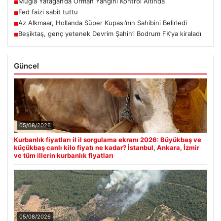
Muğla Yatağan’da Orman Yangını Kontrol Altında
■
Fed faizi sabit tuttu
■
Az Alkmaar, Hollanda Süper Kupası’nın Sahibini Belirledi
■
Beşiktaş, genç yetenek Devrim Şahin’i Bodrum FK’ya kiraladı
■
Güncel
05/08/2026
Kurbanlık fiyatları il il sorgulama ekranı 2026: Büyükbaş ve
küçükbaş canlı kilo fiyatı ne kadar? İstanbul, Ankara, İzmir
ve tüm illerin kurbanlık fiyatları
05/08/2026