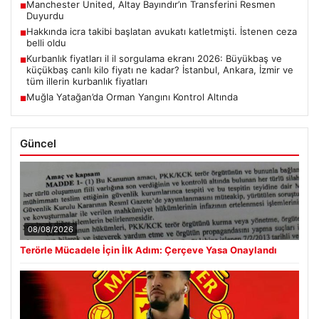
Manchester United, Altay Bayındır’ın Transferini Resmen
■
Duyurdu
Hakkında icra takibi başlatan avukatı katletmişti. İstenen ceza
■
belli oldu
Kurbanlık fiyatları il il sorgulama ekranı 2026: Büyükbaş ve
■
küçükbaş canlı kilo fiyatı ne kadar? İstanbul, Ankara, İzmir ve
tüm illerin kurbanlık fiyatları
Muğla Yatağan’da Orman Yangını Kontrol Altında
■
Güncel
08/08/2026
Terörle Mücadele İçin İlk Adım: Çerçeve Yasa Onaylandı