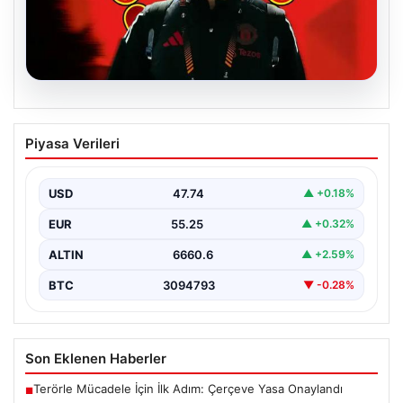
07.08.2026
Manchester United, Altay Bayındır’ın
Piyasa Verileri
Transferini Resmen Duyurdu
Manchester United, milli kalecimiz Altay Bayındır ile ilgili
beklenen haberi duyurdu ve transferde sona…
USD
47.74
▲ +0.18%
EUR
55.25
▲ +0.32%
ALTIN
6660.6
▲ +2.59%
BTC
3094793
▼ -0.28%
Son Eklenen Haberler
Terörle Mücadele İçin İlk Adım: Çerçeve Yasa Onaylandı
■