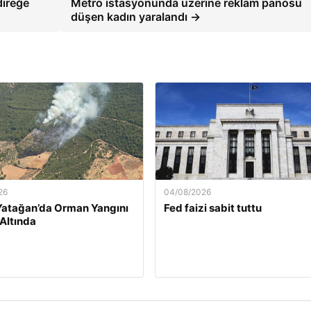
direğe
Metro istasyonunda üzerine reklam panosu
düşen kadın yaralandı →
26
04/08/2026
Yatağan’da Orman Yangını
Fed faizi sabit tuttu
 Altında