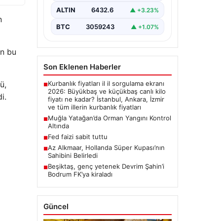
ALTIN
6432.6
▲ +3.23%
n
BTC
3059243
▲ +1.07%
ün bu
Son Eklenen Haberler
Kurbanlık fiyatları il il sorgulama ekranı
ü,
■
2026: Büyükbaş ve küçükbaş canlı kilo
i.
fiyatı ne kadar? İstanbul, Ankara, İzmir
ve tüm illerin kurbanlık fiyatları
Muğla Yatağan’da Orman Yangını Kontrol
■
Altında
Fed faizi sabit tuttu
■
Az Alkmaar, Hollanda Süper Kupası’nın
■
Sahibini Belirledi
Beşiktaş, genç yetenek Devrim Şahin’i
■
Bodrum FK’ya kiraladı
Güncel