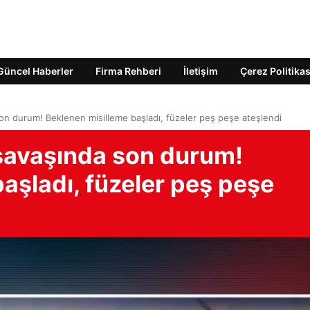
Güncel Haberler
Firma Rehberi
İletişim
Çerez Politikas
on durum! Beklenen misilleme başladı, füzeler peş peşe ateşlendi
savaşında son durum!
aşladı, füzeler peş peşe