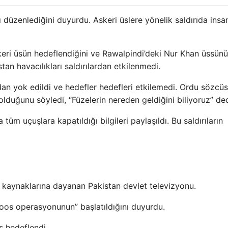
ı düzenlediğini duyurdu. Askeri üslere yönelik saldırıda insa
skeri üsün hedeflendiğini ve Rawalpindi’deki Nur Khan üssün
stan havacılıkları saldırılardan etkilenmedi.
an yok edildi ve hedefler hedefleri etkilemedi. Ordu sözcüs
 olduğunu söyledi, “Füzelerin nereden geldiğini biliyoruz” ded
üm uçuşlara kapatıldığı bilgileri paylaşıldı. Bu saldırıların
k kaynaklarına dayanan Pakistan devlet televizyonu.
oos operasyonunun” başlatıldığını duyurdu.
s hedeflendi.