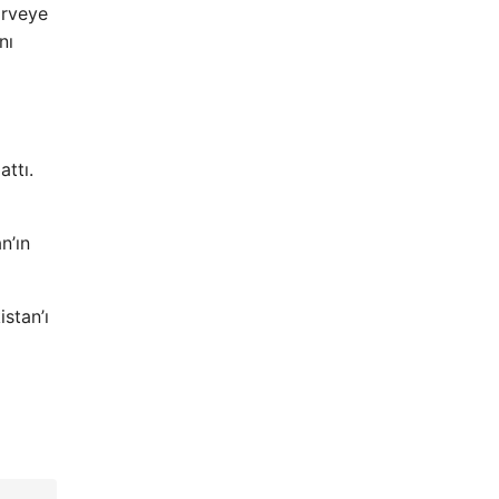
irveye
nı
attı.
n’ın
stan’ı