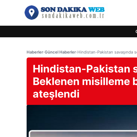
Haberler
›
Güncel Haberler
›
Hindistan-Pakistan savaşında s
Hindistan-Pakistan 
Beklenen misilleme b
ateşlendi