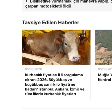
← Bisikletliye vurmamak için manevra yapıp, 
çarpan motosikletli öldü
Tavsiye Edilen Haberler
05/08/2026
05/08/20
Kurbanlık fiyatları il il sorgulama
Muğla 
ekranı 2026: Büyükbaş ve
Kontrol
küçükbaş canlı kilo fiyatı ne
kadar? İstanbul, Ankara, İzmir ve
tüm illerin kurbanlık fiyatları