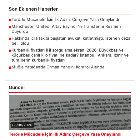
Son Eklenen Haberler
Terörle Mücadele İçin İlk Adım: Çerçeve Yasa Onaylandı
■
Manchester United, Altay Bayındır’ın Transferini Resmen
■
Duyurdu
Hakkında icra takibi başlatan avukatı katletmişti. İstenen ceza
■
belli oldu
Kurbanlık fiyatları il il sorgulama ekranı 2026: Büyükbaş ve
■
küçükbaş canlı kilo fiyatı ne kadar? İstanbul, Ankara, İzmir ve
tüm illerin kurbanlık fiyatları
Muğla Yatağan’da Orman Yangını Kontrol Altında
■
Güncel
08/08/2026
Terörle Mücadele İçin İlk Adım: Çerçeve Yasa Onaylandı