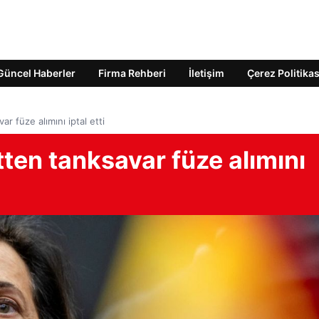
Güncel Haberler
Firma Rehberi
İletişim
Çerez Politikas
var füze alımını iptal etti
etten tanksavar füze alımını