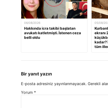
06/08/2026
05/08/20
Hakkında icra takibi başlatan
Kurbanlı
avukatı katletmişti. İstenen ceza
ekranı 
belli oldu
küçükbaş
kadar? 
tüm ille
Bir yanıt yazın
E-posta adresiniz yayınlanmayacak.
Gerekli ala
Yorum
*