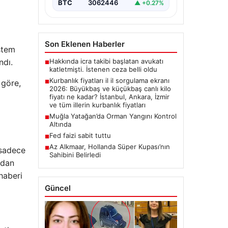
{“title”: “2026 Yılı Kurbanlık
BTC
3062446
▲ +0.27%
Fiyatları ve İl İl Detaylar”,
“content”: “ 2026 yılı yaklaşırken,
…
Son Eklenen Haberler
istem
Hakkında icra takibi başlatan avukatı
ndı.
■
katletmişti. İstenen ceza belli oldu
Kurbanlık fiyatları il il sorgulama ekranı
 göre,
■
2026: Büyükbaş ve küçükbaş canlı kilo
fiyatı ne kadar? İstanbul, Ankara, İzmir
ve tüm illerin kurbanlık fiyatları
Muğla Yatağan’da Orman Yangını Kontrol
■
Altında
Fed faizi sabit tuttu
■
Az Alkmaar, Hollanda Süper Kupası’nın
■
 sadece
Sahibini Belirledi
ndan
haberi
Güncel