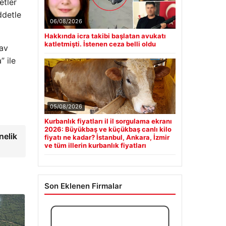
etler
ddetle
06/08/2026
Hakkında icra takibi başlatan avukatı
katletmişti. İstenen ceza belli oldu
av
” ile
05/08/2026
Kurbanlık fiyatları il il sorgulama ekranı
2026: Büyükbaş ve küçükbaş canlı kilo
nelik
fiyatı ne kadar? İstanbul, Ankara, İzmir
ve tüm illerin kurbanlık fiyatları
Son Eklenen Firmalar