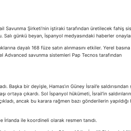
il Savunma Şirketi’nin iştiraki tarafından üretilecek fahiş s
rdu. Salı günkü beyan, İspanyol medyasındaki haberler onayla
arına dayalı 168 füze satın alınmasını etkiler. Yerel basına
fael Advanced savunma sistemleri Pap Tecnos tarafından
dı. Başka bir deyişle, Hamas’ın Güney İsrail’e saldırısından
şı ortaya çıkardı. Sol İspanyol hükümeti, İsrail’in saldırıları
çıkladı, ancak bu karara rağmen bazı gönderilerin yapıldığı 
e İrlanda ile koordineli olarak resmen tanıdı.