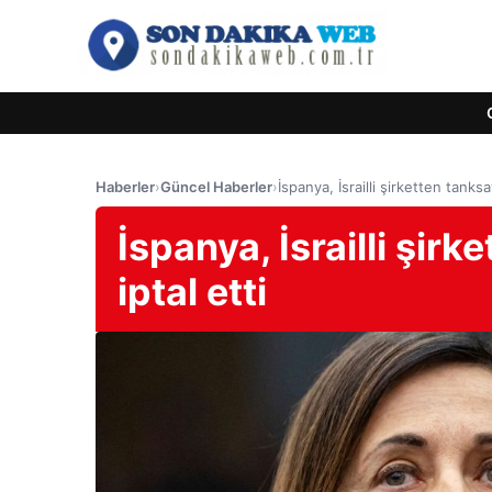
Haberler
›
Güncel Haberler
›
İspanya, İsrailli şirketten tanksa
İspanya, İsrailli şirk
iptal etti