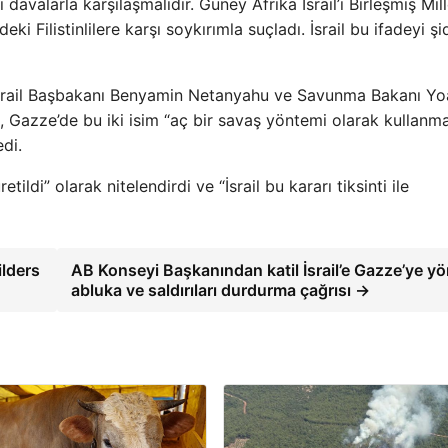
davalarla karşılaşmalıdır. Güney Afrika İsrail’i Birleşmiş Mill
 Filistinlilere karşı soykırımla suçladı. İsrail bu ifadeyi şi
İsrail Başbakanı Benyamin Netanyahu ve Savunma Bakanı Yo
 Gazze’de bu iki isim “aç bir savaş yöntemi olarak kullanma
edi.
di” olarak nitelendirdi ve “İsrail bu kararı tiksinti ile
lders
AB Konseyi Başkanından katil İsrail’e Gazze’ye yö
abluka ve saldırıları durdurma çağrısı →