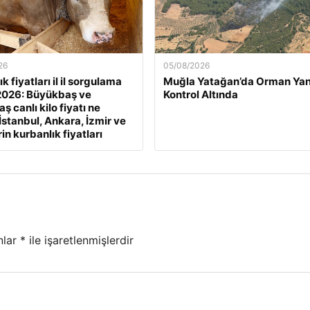
26
05/08/2026
k fiyatları il il sorgulama
Muğla Yatağan’da Orman Yan
2026: Büyükbaş ve
Kontrol Altında
 canlı kilo fiyatı ne
İstanbul, Ankara, İzmir ve
rin kurbanlık fiyatları
nlar
*
ile işaretlenmişlerdir