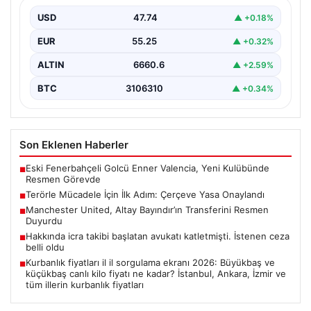
fiyatı ne kadar? İstanbul, Ankara, İzmir
ve tüm illerin kurbanlık fiyatları
USD
47.74
▲ +0.18%
{“title”: “2026 Yılı Kurbanlık Fiyatları ve İl İl Detaylar”,
EUR
55.25
▲ +0.32%
“content”: “ 2026 yılı yaklaşırken,…
ALTIN
6660.6
▲ +2.59%
BTC
3106310
▲ +0.34%
Son Eklenen Haberler
Eski Fenerbahçeli Golcü Enner Valencia, Yeni Kulübünde
■
Resmen Görevde
Terörle Mücadele İçin İlk Adım: Çerçeve Yasa Onaylandı
■
Manchester United, Altay Bayındır’ın Transferini Resmen
■
Duyurdu
Hakkında icra takibi başlatan avukatı katletmişti. İstenen ceza
■
belli oldu
Kurbanlık fiyatları il il sorgulama ekranı 2026: Büyükbaş ve
■
küçükbaş canlı kilo fiyatı ne kadar? İstanbul, Ankara, İzmir ve
tüm illerin kurbanlık fiyatları