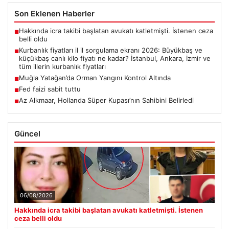
Son Eklenen Haberler
Hakkında icra takibi başlatan avukatı katletmişti. İstenen ceza
■
belli oldu
Kurbanlık fiyatları il il sorgulama ekranı 2026: Büyükbaş ve
■
küçükbaş canlı kilo fiyatı ne kadar? İstanbul, Ankara, İzmir ve
tüm illerin kurbanlık fiyatları
Muğla Yatağan’da Orman Yangını Kontrol Altında
■
Fed faizi sabit tuttu
■
Az Alkmaar, Hollanda Süper Kupası’nın Sahibini Belirledi
■
Güncel
06/08/2026
Hakkında icra takibi başlatan avukatı katletmişti. İstenen
ceza belli oldu