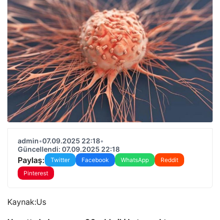
admin
•
07.09.2025 22:18
•
Güncellendi: 07.09.2025 22:18
Paylaş:
Twitter
Facebook
WhatsApp
Reddit
Pinterest
Kaynak:
Us