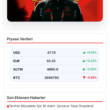
07.08.2026
Manchester United, Altay Bayındır’ın
Piyasa Verileri
Transferini Resmen Duyurdu
Manchester United, milli kalecimiz Altay Bayındır ile ilgili
beklenen haberi duyurdu ve transferde sona…
USD
47.74
▲ +0.18%
EUR
55.25
▲ +0.32%
ALTIN
6660.6
▲ +2.59%
BTC
3094793
▼ -0.28%
Son Eklenen Haberler
Terörle Mücadele İçin İlk Adım: Çerçeve Yasa Onaylandı
■