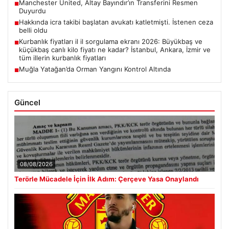
Manchester United, Altay Bayındır’ın Transferini Resmen
■
Duyurdu
Hakkında icra takibi başlatan avukatı katletmişti. İstenen ceza
■
belli oldu
Kurbanlık fiyatları il il sorgulama ekranı 2026: Büyükbaş ve
■
küçükbaş canlı kilo fiyatı ne kadar? İstanbul, Ankara, İzmir ve
tüm illerin kurbanlık fiyatları
Muğla Yatağan’da Orman Yangını Kontrol Altında
■
Güncel
08/08/2026
Terörle Mücadele İçin İlk Adım: Çerçeve Yasa Onaylandı